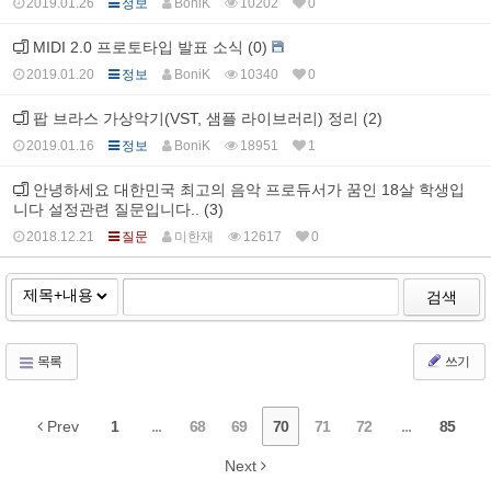
2019.01.26
정보
BoniK
10202
0
MIDI 2.0 프로토타입 발표 소식 (0)
2019.01.20
정보
BoniK
10340
0
팝 브라스 가상악기(VST, 샘플 라이브러리) 정리 (2)
2019.01.16
정보
BoniK
18951
1
안녕하세요 대한민국 최고의 음악 프로듀서가 꿈인 18살 학생입
니다 설정관련 질문입니다.. (3)
2018.12.21
질문
미한재
12617
0
검색
목록
쓰기
Prev
1
...
68
69
70
71
72
...
85
Next