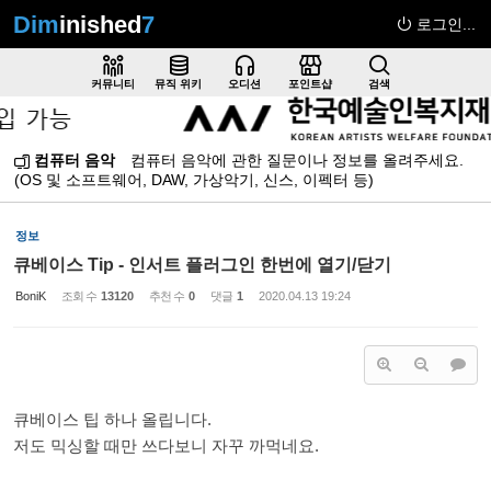
Dim
inished
7
로그인...
Sketchbook5, 스케치북5
커뮤니티
뮤직 위키
오디션
포인트샵
검색
컴퓨터 음악
컴퓨터 음악에 관한 질문이나 정보를 올려주세요.
(OS 및 소프트웨어, DAW, 가상악기, 신스, 이펙터 등)
Sketchbook5, 스케치북5
정보
큐베이스 Tip - 인서트 플러그인 한번에 열기/닫기
BoniK
조회 수
13120
추천 수
0
댓글
1
2020.04.13 19:24
큐베이스 팁 하나 올립니다.
저도 믹싱할 때만 쓰다보니 자꾸 까먹네요.