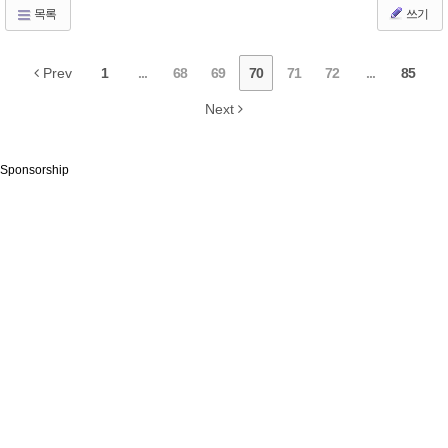
목록
쓰기
Prev
1
...
68
69
70
71
72
...
85
Next
Sponsorship