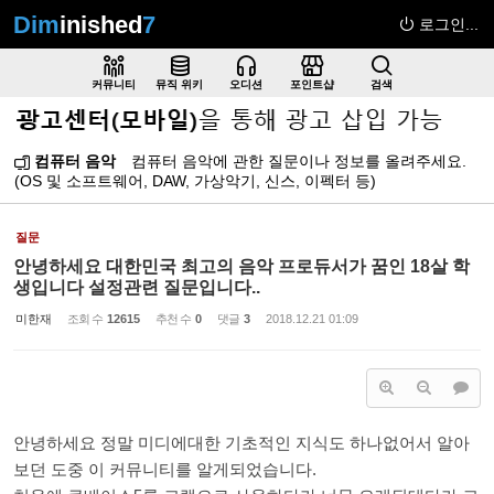
Dim
inished
7
로그인...
Sketchbook5, 스케치북5
커뮤니티
뮤직 위키
오디션
포인트샵
검색
컴퓨터 음악
컴퓨터 음악에 관한 질문이나 정보를 올려주세요.
(OS 및 소프트웨어, DAW, 가상악기, 신스, 이펙터 등)
Sketchbook5, 스케치북5
질문
안녕하세요 대한민국 최고의 음악 프로듀서가 꿈인 18살 학
생입니다 설정관련 질문입니다..
미한재
조회 수
12615
추천 수
0
댓글
3
2018.12.21 01:09
안녕하세요 정말 미디에대한 기초적인 지식도 하나없어서 알아
보던 도중 이 커뮤니티를 알게되었습니다.