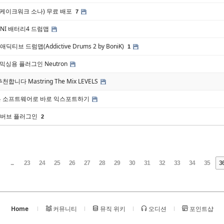
ar (케이크워크 소나) 무료 배포
7
 NI 배터리4 드럼맵
티브 드럼맵(Addictive Drums 2 by BoniK)
1
온 믹싱용 플러그인 Neutron
니다 Mastring The Mix LEVELS
 소프트웨어로 바로 익스포트하기
러버브 플러그인
2
...
23
24
25
26
27
28
29
30
31
32
33
34
35
3
Home
커뮤니티
뮤직 위키
오디션
포인트샵