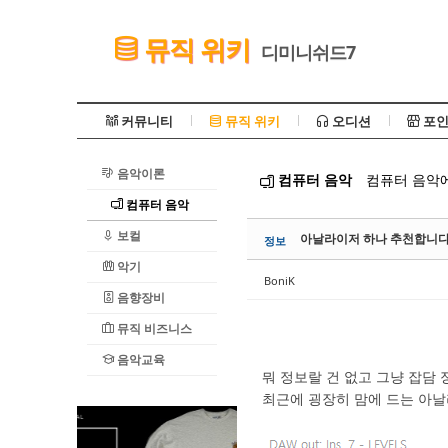
Sketchbook5, 스케치북5
뮤직 위키
디미니쉬드7
커뮤니티
뮤직 위키
오디션
포인
음악이론
컴퓨터 음악
컴퓨터 음악에
Sketchbook5, 스케치북5
컴퓨터 음악
보컬
아날라이저 하나 추천합니다 Mas
정보
악기
BoniK
음향장비
뮤직 비즈니스
음악교육
뭐 정보랄 건 없고 그냥 잡담
최근에 굉장히 맘에 드는 아날라이