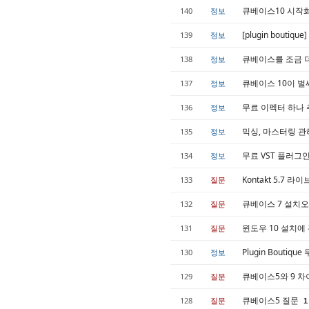
큐베이스10 시작
140
정보
[plugin bout
139
정보
큐베이스를 조금 
138
정보
큐베이스 10이 벌
137
정보
무료 이펙터 하나 추천 
136
정보
믹싱, 마스터링 관
135
정보
무료 VST 플러그인 To
134
정보
Kontakt 5.7
133
질문
큐베이스 7 설치
132
질문
윈도우 10 설치에 
131
질문
Plugin Boutique
130
정보
큐베이스5와 9 
129
질문
큐베이스5 질문
128
질문
1