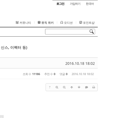
로그인
가입하기
한국어
커뮤니티
뮤직 위키
오디션
포인트샵
신스, 이펙터 등)
2016.10.18 18:02
조회 수
11186
추천 수
0
댓글
0
2016.10.18 18:02
?