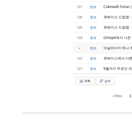
Cakewalk Son
127
정보
큐베이스 드럼맵 -
126
정보
큐베이스 드럼맵 - 애딕
125
정보
iZotope에서 나
124
정보
아날라이저 하나 추천합
»
정보
큐베이스에서 다른
122
정보
9월까지 무료인 
121
정보
목록
검색
Prev
1