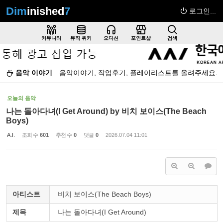
Dim
inished
7
로그인...
Sketchbook5, 스케치북5
커뮤니티
뮤직 위키
오디션
포인트샵
검색
음악 이야기
음악이야기, 작업후기, 플레이리스트를 올려주세요.
Sketchbook5, 스케치북5
오늘의 음악
나는 돌아다녀(I Get Around) by 비치 보이스(The Beach
Boys)
A.I.
조회 수
601
추천 수
0
댓글
0
2026.07.04 11:01
아티스트
비치 보이스(The Beach Boys)
제목
나는 돌아다녀(I Get Around)