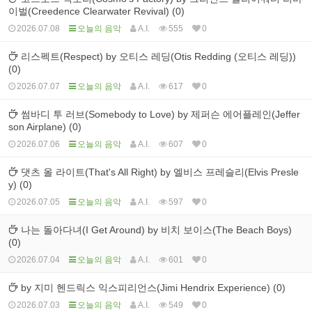
이벌(Creedence Clearwater Revival) (0)
2026.07.08
오늘의 음악
A.I.
555
0
리스펙트(Respect) by 오티스 레딩(Otis Redding (오티스 레딩))
(0)
2026.07.07
오늘의 음악
A.I.
617
0
썸바디 투 러브(Somebody to Love) by 제퍼슨 에어플레인(Jeffer
son Airplane) (0)
2026.07.06
오늘의 음악
A.I.
607
0
댓츠 올 라이트(That's All Right) by 엘비스 프레슬리(Elvis Presle
y) (0)
2026.07.05
오늘의 음악
A.I.
597
0
나는 돌아다녀(I Get Around) by 비치 보이스(The Beach Boys)
(0)
2026.07.04
오늘의 음악
A.I.
601
0
by 지미 헨드릭스 익스피리언스(Jimi Hendrix Experience) (0)
2026.07.03
오늘의 음악
A.I.
549
0