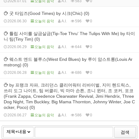
2026.07.01
오늘의 음악
A.I.
583
0
굿 타임즈(Good Times) by 시크(Chic) (0)
2026.06.30
오늘의 음악
A.I.
596
0
튤립 사이를 살금살금(Tip-Toe Thru' The Tulips With Me) by 타이
니 팀(Tiny Tim) (0)
2026.06.29
오늘의 음악
A.I.
644
0
웨스트 엔드 블루스(West End Blues) by 루이 암스트롱(Louis Ar
mstrong) (0)
2026.06.28
오늘의 음악
A.I.
686
0
by 프랭크 자파, 크리던스 클리어워터 리바이벌, 지미 헨드릭스,
쓰리 도그 나이트, 팀 버클리, 빅 마마 손튼, 조니 윈터, 조 코커, 포코
(Frank Zappa, Creedence Clearwater Revival, Jimi Hendrix, Three
Dog Night, Tim Buckley, Big Mama Thornton, Johnny Winter, Joe C
ocker, Poco) (0)
2026.06.27
오늘의 음악
A.I.
586
0
검색