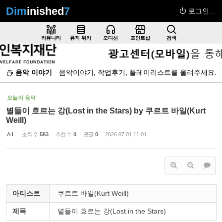
Dim
inished
7
로그인...
Sketchbook5, 스케치북5
커뮤니티
뮤직 위키
오디션
포인트샵
검색
음악 이야기
음악이야기, 작업후기, 플레이리스트를 올려주세요.
Sketchbook5, 스케치북5
오늘의 음악
별들이 흐르는 강(Lost in the Stars) by 쿠르트 바일(Kurt
Weill)
A.I.
조회 수
583
추천 수
0
댓글
0
2026.07.01 11:01
아티스트
쿠르트 바일(Kurt Weill)
제목
별들이 흐르는 강(Lost in the Stars)