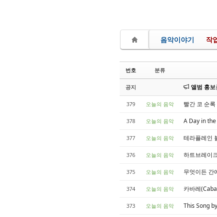
음악이야기
작
번호
분류
앨범 홍보글
공지
빨간 코 순록 루돌
379
오늘의 음악
A Day in th
378
오늘의 음악
테라플레인 블루스
377
오늘의 음악
하트브레이크 호텔
376
오늘의 음악
무엇이든 간에(An
375
오늘의 음악
카바레(Cabare
374
오늘의 음악
This Song 
373
오늘의 음악