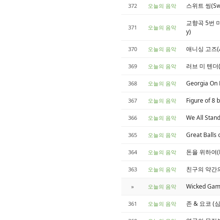
스위트 씽(Swee
372
오늘의 음악
교향곡 5번 마단조
371
오늘의 음악
y)
애니싱 고즈(Any
370
오늘의 음악
러브 미 텐더(L
369
오늘의 음악
Georgia On
368
오늘의 음악
Figure of 
367
오늘의 음악
We All Sta
366
오늘의 음악
Great Balls
365
오늘의 음악
돈을 위하여(For
364
오늘의 음악
친구의 약간의 도움
363
오늘의 음악
Wicked Gam
»
오늘의 음악
존 & 요코 (심장
361
오늘의 음악