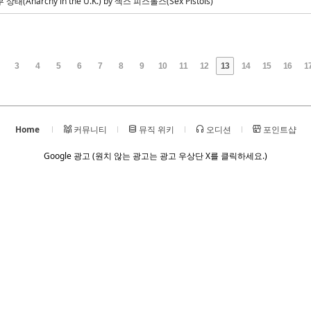
(Anarchy in the U.K.) by 섹스 피스톨스(Sex Pistols)
3
4
5
6
7
8
9
10
11
12
13
14
15
16
1
Home
커뮤니티
뮤직 위키
오디션
포인트샵
Google 광고 (원치 않는 광고는 광고 우상단 X를 클릭하세요.)