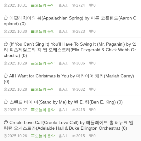
2025.10.31
오늘의 음악
A.I.
2724
0
애팔래치아의 봄(Appalachian Spring) by 아론 코플랜드(Aaron C
opland) (0)
2025.10.30
오늘의 음악
A.I.
2823
0
(If You Can't Sing It) You'll Have To Swing It (Mr. Paganini) by 엘
라 피츠제럴드와 칙 웹 오케스트라(Ella Fitzgerald & Chick Webb Or
chestra) (0)
2025.10.29
오늘의 음악
A.I.
3086
0
All I Want for Christmas is You by 머라이어 캐리(Mariah Carey)
(0)
2025.10.28
오늘의 음악
A.I.
3082
0
스탠드 바이 미(Stand by Me) by 벤 E. 킹(Ben E. King) (0)
2025.10.27
오늘의 음악
A.I.
3415
0
Creole Love Call(Creole Love Call) by 애들레이드 홀 & 듀크 엘
링턴 오케스트라(Adelaide Hall & Duke Ellington Orchestra) (0)
2025.10.26
오늘의 음악
A.I.
3015
0