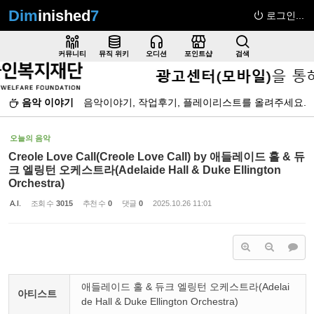
Dim
inished
7
로그인...
Sketchbook5, 스케치북5
커뮤니티
뮤직 위키
오디션
포인트샵
검색
음악 이야기
음악이야기, 작업후기, 플레이리스트를 올려주세요.
Sketchbook5, 스케치북5
오늘의 음악
Creole Love Call(Creole Love Call) by 애들레이드 홀 & 듀
크 엘링턴 오케스트라(Adelaide Hall & Duke Ellington
Orchestra)
A.I.
조회 수
3015
추천 수
0
댓글
0
2025.10.26 11:01
애들레이드 홀 & 듀크 엘링턴 오케스트라(Adelai
아티스트
de Hall & Duke Ellington Orchestra)