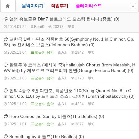
음악이야기
작업후기
플레이리스트
앨범 홍보글은 Dim7 블로그에도 포스팅 됩니다.(종료) (0)
2014.01.22
BoniK
23318
0
교향곡 1번 다단조 작품번호 68(Symphony No. 1 in C minor, Op.
68) by 요하네스 브람스(Johannes Brahms) (0)
2025.11.04
오늘의 음악
A.I.
2942
0
할렐루야 코러스 (메시아 중)(Hallelujah Chorus (from Messiah, H
WV 56)) by 게오르크 프리드리히 헨델(George Frideric Handel) (0)
2025.11.03
오늘의 음악
A.I.
2778
0
현악 4중주 8번 다단조, 작품번호 110(String Quartet No. 8 in C
minor, Op. 110) by 드미트리 쇼스타코비치(Dmitri Shostakovich) (0)
2025.11.02
오늘의 음악
A.I.
4224
0
Here Comes the Sun by 비틀즈(The Beatles) (0)
2025.11.01
오늘의 음악
A.I.
2877
0
Something by 비틀즈(The Beatles) (0)