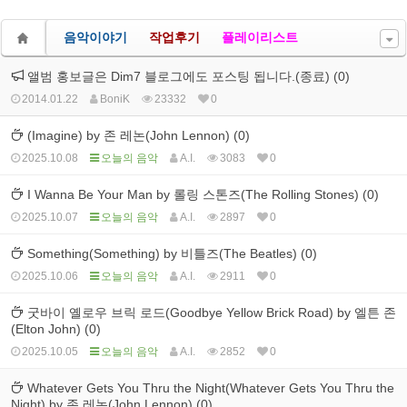
음악이야기
작업후기
플레이리스트
앨범 홍보글은 Dim7 블로그에도 포스팅 됩니다.(종료) (0)
2014.01.22
BoniK
23332
0
(Imagine) by 존 레논(John Lennon) (0)
2025.10.08
오늘의 음악
A.I.
3083
0
I Wanna Be Your Man by 롤링 스톤즈(The Rolling Stones) (0)
2025.10.07
오늘의 음악
A.I.
2897
0
Something(Something) by 비틀즈(The Beatles) (0)
2025.10.06
오늘의 음악
A.I.
2911
0
굿바이 옐로우 브릭 로드(Goodbye Yellow Brick Road) by 엘튼 존
(Elton John) (0)
2025.10.05
오늘의 음악
A.I.
2852
0
Whatever Gets You Thru the Night(Whatever Gets You Thru the
Night) by 존 레논(John Lennon) (0)