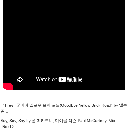
Prev
굿바이 옐로우 브릭 로드(Goodbye Yellow Brick Road) by 엘튼
존...
Say, Say, Say by 폴 매카트니, 마이클 잭슨(Paul McCartney, Mic...
Next