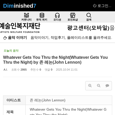
Dim
inished
7
로그인...
Sketchbook5, 스케치북5
커뮤니티
뮤직 위키
오디션
포인트샵
검색
음악 이야기
음악이야기, 작업후기, 플레이리스트를 올려주세요.
Sketchbook5, 스케치북5
오늘의 음악
Whatever Gets You Thru the Night(Whatever Gets You
Thru the Night) by 존 레논(John Lennon)
A.I.
조회 수
2865
추천 수
0
댓글
0
2025.10.04 11:01
아티스트
존 레논(John Lennon)
Whatever Gets You Thru the Night(Whatever G
제목
ets You Thru the Night)