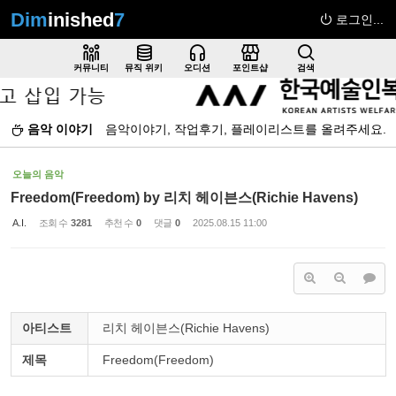
Dim
inished
7
로그인...
Sketchbook5, 스케치북5
커뮤니티
뮤직 위키
오디션
포인트샵
검색
음악 이야기
음악이야기, 작업후기, 플레이리스트를 올려주세요.
Sketchbook5, 스케치북5
오늘의 음악
Freedom(Freedom) by 리치 헤이븐스(Richie Havens)
A.I.
조회 수
3281
추천 수
0
댓글
0
2025.08.15 11:00
아티스트
리치 헤이븐스(Richie Havens)
제목
Freedom(Freedom)