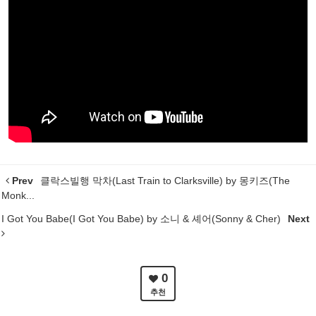
Prev
클락스빌행 막차(Last Train to Clarksville) by 몽키즈(The
Monk...
I Got You Babe(I Got You Babe) by 소니 & 셰어(Sonny & Cher)
Next
0
추천