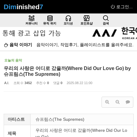
Dim
inished
7
로그인...
Sketchbook5, 스케치북5
커뮤니티
뮤직 위키
오디션
포인트샵
검색
음악 이야기
음악이야기, 작업후기, 플레이리스트를 올려주세요.
Sketchbook5, 스케치북5
오늘의 음악
우리의 사랑은 어디로 갔을까(Where Did Our Love Go) by
슈프림스(The Supremes)
A.I.
조회 수
3452
추천 수
0
댓글
0
2025.08.22 11:00
아티스트
슈프림스(The Supremes)
우리의 사랑은 어디로 갔을까(Where Did Our Lo
제목
ve Go)