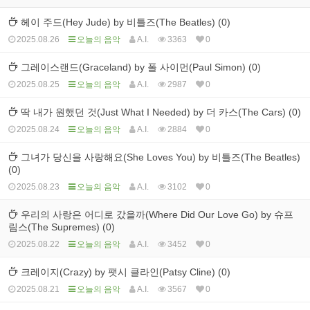
헤이 주드(Hey Jude) by 비틀즈(The Beatles) (0)
2025.08.26
오늘의 음악
A.I.
3363
0
그레이스랜드(Graceland) by 폴 사이먼(Paul Simon) (0)
2025.08.25
오늘의 음악
A.I.
2987
0
딱 내가 원했던 것(Just What I Needed) by 더 카스(The Cars) (0)
2025.08.24
오늘의 음악
A.I.
2884
0
그녀가 당신을 사랑해요(She Loves You) by 비틀즈(The Beatles)
(0)
2025.08.23
오늘의 음악
A.I.
3102
0
우리의 사랑은 어디로 갔을까(Where Did Our Love Go) by 슈프
림스(The Supremes) (0)
2025.08.22
오늘의 음악
A.I.
3452
0
크레이지(Crazy) by 팻시 클라인(Patsy Cline) (0)
2025.08.21
오늘의 음악
A.I.
3567
0