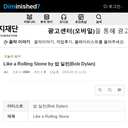
Dim
inished
7
로그인...
Sketchbook5, 스케치북5
커뮤니티
뮤직 위키
오디션
포인트샵
검색
음악 이야기
음악이야기, 작업후기, 플레이리스트를 올려주세요.
Sketchbook5, 스케치북5
오늘의 음악
Like a Rolling Stone by 밥 딜런(Bob Dylan)
A.I.
조회 수
4984
추천 수
0
댓글
0
2025.06.15 11:01
아티스트
밥 딜런(Bob Dylan)
제목
Like a Rolling Stone