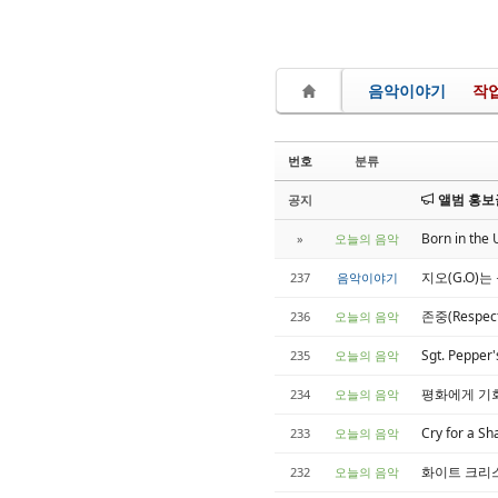
음악이야기
작
번호
분류
앨범 홍보글
공지
Born in th
»
오늘의 음악
지오(G.O)
237
음악이야기
존중(Respect
236
오늘의 음악
Sgt. Pepper
235
오늘의 음악
평화에게 기회를(
234
오늘의 음악
Cry for a S
233
오늘의 음악
화이트 크리스마스
232
오늘의 음악