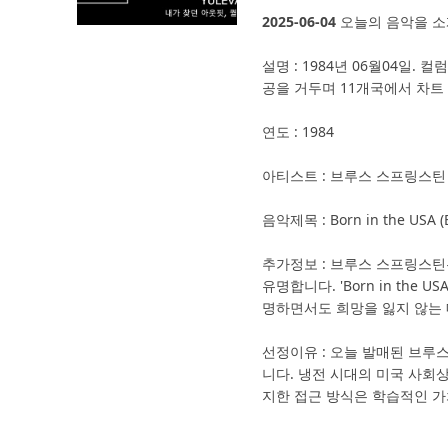
2025-06-04
오늘의 음악을 소
설명 : 1984년 06월04일.
공을 거두며 11개국에서 차트
연도 : 1984
아티스트 : 브루스 스프링스틴
음악제목 : Born in the USA (B
추가정보 : 브루스 스프링스틴
유명합니다. 'Born in th
명하면서도 희망을 잃지 않는
선정이유 : 오늘 발매된 브루스
니다. 냉전 시대의 미국 사회
지한 접근 방식은 학습적인 가