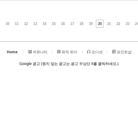
10
11
12
13
14
15
16
17
18
19
20
21
22
23
2
Home
커뮤니티
뮤직 위키
오디션
포인트샵
Google 광고 (원치 않는 광고는 광고 우상단 X를 클릭하세요.)