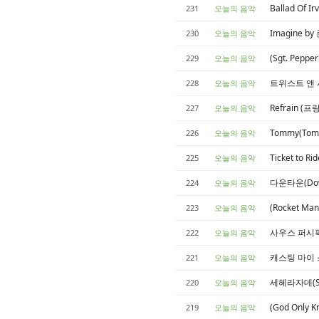
Ballad Of I
231
오늘의 음악
Imagine by
230
오늘의 음악
(Sgt. Peppe
229
오늘의 음악
트위스트 앤 샤우
228
오늘의 음악
Refrain (
227
오늘의 음악
Tommy(Tomm
226
오늘의 음악
Ticket to R
225
오늘의 음악
다운타운(Down
224
오늘의 음악
(Rocket Man
223
오늘의 음악
사우스 퍼시픽 사
222
오늘의 음악
캐스팅 마이 스펠(
221
오늘의 음악
세헤라자데(Shé
220
오늘의 음악
(God Only 
219
오늘의 음악