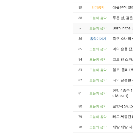
애플뮤직 코리아 
89
인기음악
푸른 날, 검은 밤
88
오늘의 음악
Born in the
»
오늘의 음악
축구 소녀의
86
음악이야기
너의 손을 잡고 싶
85
오늘의 음악
코트 앤 스파크(C
84
오늘의 음악
헬로, 돌리!(He
83
오늘의 음악
나의 달콤한 주님
82
오늘의 음악
현악 4중주 19
81
오늘의 음악
s Mozart)
교향곡 5번(Sy
80
오늘의 음악
레드 제플린 (데
79
오늘의 음악
제발 제발 나를(P
78
오늘의 음악