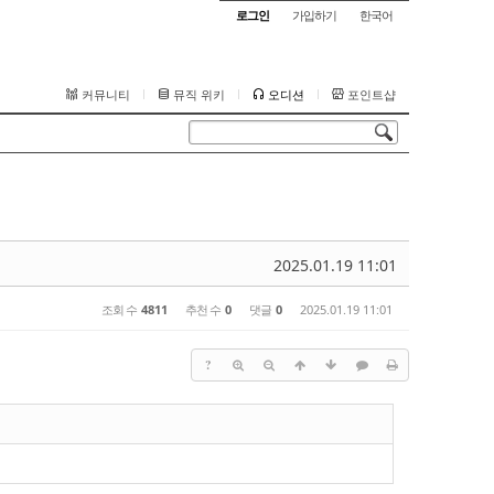
로그인
가입하기
한국어
커뮤니티
뮤직 위키
오디션
포인트샵
2025.01.19 11:01
조회 수
4811
추천 수
0
댓글
0
2025.01.19 11:01
?