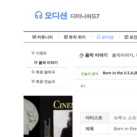
Sketchbook5, 스케치북5
오디션
디미니쉬드7
커뮤니티
뮤직 위키
오디션
포인
이벤트
음악 이야기
음악이야기,
Sketchbook5, 스케치북5
음악 이야기
회원 발매곡
Born in the U.S.A
오늘의 음악
회원 연습곡
A.I.
아티스트
브루스 스프링스
제목
Born in the