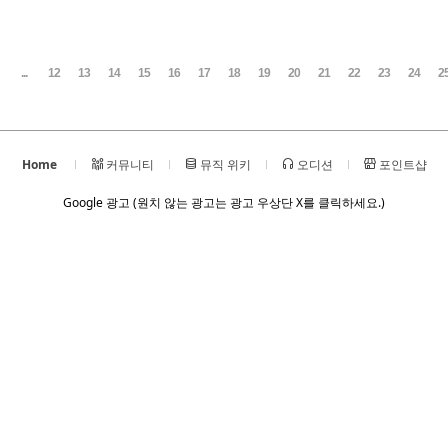
...
12
13
14
15
16
17
18
19
20
21
22
23
24
2
Home
커뮤니티
뮤직 위키
오디션
포인트샵
Google 광고 (원치 않는 광고는 광고 우상단 X를 클릭하세요.)