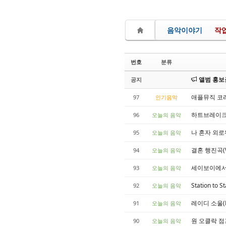
음악이야기
작
번호
분류
앨범 홍보글
공지
애플뮤직 코리아 
97
인기음악
하트브레이크 호텔
96
오늘의 음악
나 혼자 외로워(A
95
오늘의 음악
결혼 행진곡(We
94
오늘의 음악
세이보이에서 쿵짝
93
오늘의 음악
Station to
92
오늘의 음악
레이디 소울(La
91
오늘의 음악
원 오클락 점프(
90
오늘의 음악