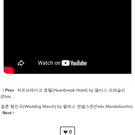
Prev
하트브레이크 호텔(Heartbreak Hotel) by 엘비스 프레슬리
(Elvis ...
결혼 행진곡(Wedding March) by 펠릭스 멘델스존(Felix Mendelssohn)
Next
0