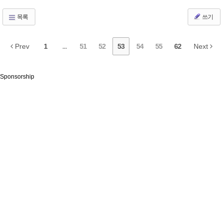
목록
쓰기
Prev
1
...
51
52
53
54
55
62
Next
Sponsorship