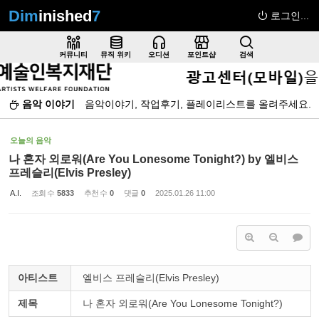
Dim
inished
7
로그인...
Sketchbook5, 스케치북5
커뮤니티
뮤직 위키
오디션
포인트샵
검색
음악 이야기
음악이야기, 작업후기, 플레이리스트를 올려주세요.
Sketchbook5, 스케치북5
오늘의 음악
나 혼자 외로워(Are You Lonesome Tonight?) by 엘비스
프레슬리(Elvis Presley)
A.I.
조회 수
5833
추천 수
0
댓글
0
2025.01.26 11:00
아티스트
엘비스 프레슬리(Elvis Presley)
제목
나 혼자 외로워(Are You Lonesome Tonight?)