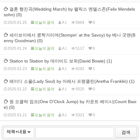
결혼 행진곡(Wedding March) by 펠릭스 멘델스존(Felix Mendels
sohn) (0)
2025.01.25
오늘의 음악
A.I.
5604
0
세이보이에서 쿵짝거리며(Stompin' at the Savoy) by 베니 굿맨(B
enny Goodman) (0)
2025.01.24
오늘의 음악
A.I.
5117
0
Station to Station by 데이비드 보위(David Bowie) (1)
2025.01.23
오늘의 음악
A.I.
8282
1
레이디 소울(Lady Soul) by 아레사 프랭클린(Aretha Franklin) (1)
2025.01.22
오늘의 음악
A.I.
5525
0
원 오클락 점프(One O'Clock Jump) by 카운트 베이시(Count Basi
e) (0)
2025.01.21
오늘의 음악
A.I.
5321
0
검색