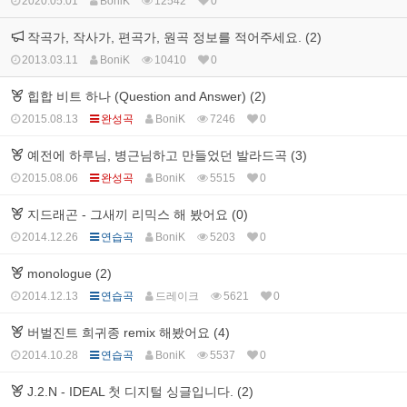
2020.05.01
BoniK
12542
0
작곡가, 작사가, 편곡가, 원곡 정보를 적어주세요. (2)
2013.03.11
BoniK
10410
0
힙합 비트 하나 (Question and Answer) (2)
2015.08.13
완성곡
BoniK
7246
0
예전에 하루님, 병근님하고 만들었던 발라드곡 (3)
2015.08.06
완성곡
BoniK
5515
0
지드래곤 - 그새끼 리믹스 해 봤어요 (0)
2014.12.26
연습곡
BoniK
5203
0
monologue (2)
2014.12.13
연습곡
드레이크
5621
0
버벌진트 희귀종 remix 해봤어요 (4)
2014.10.28
연습곡
BoniK
5537
0
J.2.N - IDEAL 첫 디지털 싱글입니다. (2)