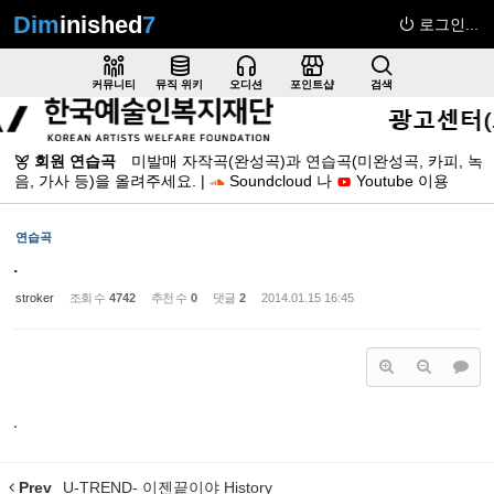
Dim
inished
7
로그인...
Sketchbook5, 스케치북5
커뮤니티
뮤직 위키
오디션
포인트샵
검색
회원 연습곡
미발매 자작곡(완성곡)과 연습곡(미완성곡, 카피, 녹
음, 가사 등)을 올려주세요. |
Soundcloud 나
Youtube 이용
Sketchbook5, 스케치북5
연습곡
.
stroker
조회 수
4742
추천 수
0
댓글
2
2014.01.15 16:45
.
Prev
U-TREND- 이젠끝이야 History