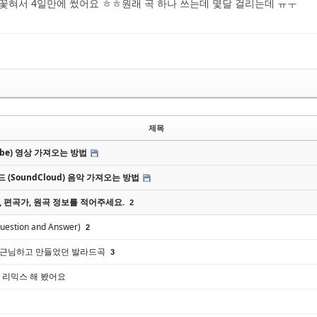
저거 삘꽃혀서 4일만에 썼어요 ㅎㅎ원래 곡 하나 쓰는데 몇달 걸리는데 ㅠㅜ
제목
ube) 영상 가져오는 방법
(SoundCloud) 음악 가져오는 방법
, 편곡가, 원곡 정보를 적어주세요.
2
stion and Answer)
2
병근님하고 만들었던 발라드곡
3
 리믹스 해 봤어요