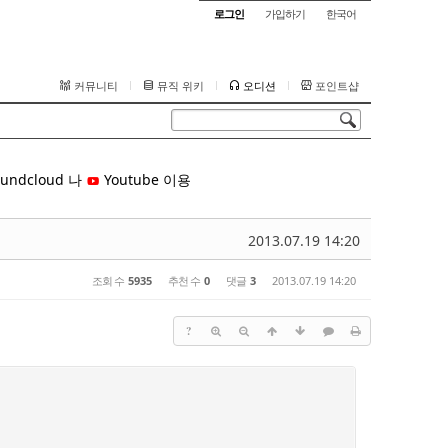
로그인
가입하기
한국어
커뮤니티
뮤직 위키
오디션
포인트샵
undcloud 나
Youtube 이용
2013.07.19 14:20
조회 수
5935
추천 수
0
댓글
3
2013.07.19 14:20
?