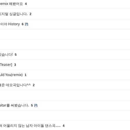
emix 해봤어요
4
L 첫 디지털 싱글입니다.
2
이야 History
6
았습니다!
5
[Teaser]
3
uld You(remix)
1
해준 데모곡입니다^^
2
Guitar를 써봤습니다.
5
 어울리지 않는 남자 아이돌 댄스곡......
4