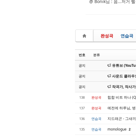
@ Bonik님 : 음...
완성곡
연습곡
번호
분류
유튜브 (YouT
공지
사운드 클라우드 
공지
작곡가, 작사가
공지
힙합 비트 하나 (Que
138
완성곡
예전에 하루님, 
137
완성곡
지드래곤 - 그새끼
136
연습곡
monologue
135
연습곡
2