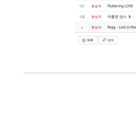
Fluttering LOVE
121
완성곡
여름엔 댄스
120
완성곡
5
Ropy - Lost in
»
완성곡
목록
검색