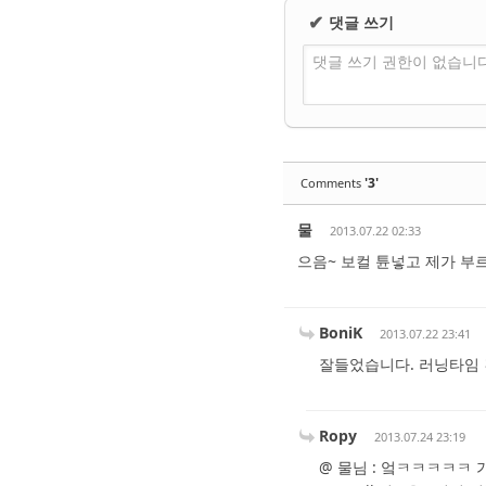
댓글 쓰기
✔
댓글 쓰기 권한이 없습니
'3'
Comments
물
2013.07.22 02:33
으음~ 보컬 튠넣고 제가 부르면
BoniK
2013.07.22 23:41
잘들었습니다. 러닝타임 
Ropy
2013.07.24 23:19
@ 물님 : 엌ㅋㅋㅋㅋㅋ