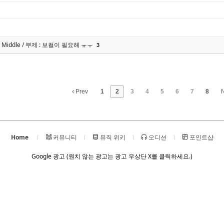
 the Middle / 부제 : 보컬이 필요해 ㅠㅜ
3
Prev
1
2
3
4
5
6
7
8
Home
커뮤니티
뮤직 위키
오디션
포인트샵
Google 광고 (원치 않는 광고는 광고 우상단 X를 클릭하세요.)