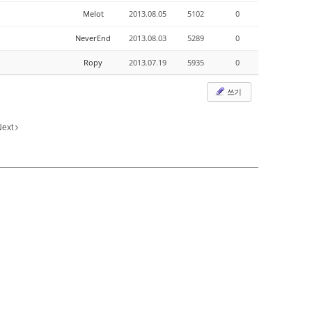
Melot
2013.08.05
5102
0
NeverEnd
2013.08.03
5289
0
Ropy
2013.07.19
5935
0
쓰기
Next