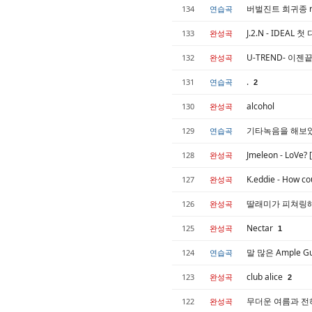
버벌진트 희귀종 r
134
연습곡
J.2.N - IDEA
133
완성곡
U-TREND- 이젠끝
132
완성곡
.
131
연습곡
2
alcohol
130
완성곡
기타녹음을 해보
129
연습곡
Jmeleon - LoVe? 
128
완성곡
K.eddie - How co
127
완성곡
딸래미가 피쳐링
126
완성곡
Nectar
125
완성곡
1
말 많은 Ample 
124
연습곡
club alice
123
완성곡
2
무더운 여름과 전혀
122
완성곡