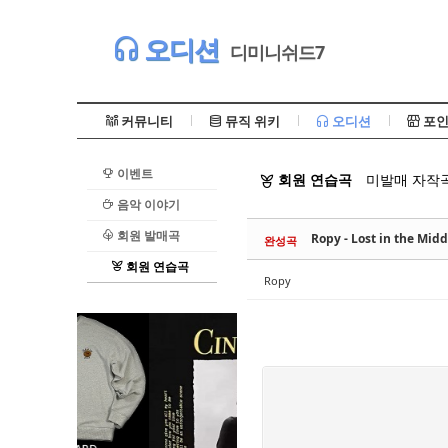
Sketchbook5, 스케치북5
오디션
디미니쉬드7
커뮤니티
뮤직 위키
오디션
포인
이벤트
회원 연습곡
미발매 자작곡
Sketchbook5, 스케치북5
음악 이야기
회원 발매곡
Ropy - Lost in the M
완성곡
회원 연습곡
Ropy