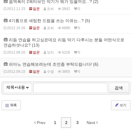
음역폭이 2옥타브인 악기가 뭐가 있을까요...? (2)
2012.11.15
질문
조씨
3842
0
4기통으로 세팅한 드럼을 쓰는 이유는...? (5)
2012.10.26
질문
조씨
4896
0
리듬 연습을 하고싶은데요 리듬 악기 다루시는 분들 어떤식으로
연습하셧나요? (13)
2012.09.20
질문
모리
5226
0
피아노 연습해보려는데 조언좀 부탁드립니다! (6)
2012.09.15
질문
수염
3865
0
검색
목록
쓰기
Prev
1
2
3
Next