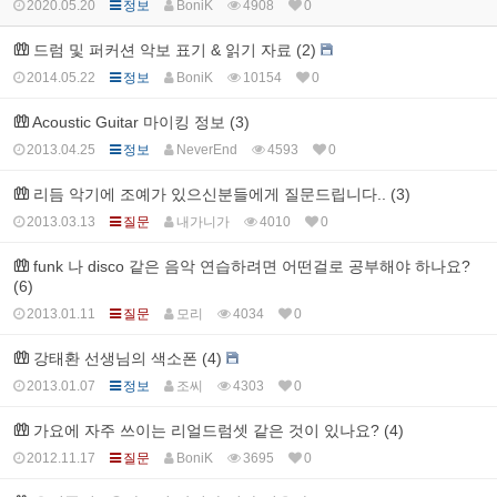
2020.05.20
정보
BoniK
4908
0
드럼 및 퍼커션 악보 표기 & 읽기 자료 (2)
2014.05.22
정보
BoniK
10154
0
Acoustic Guitar 마이킹 정보 (3)
2013.04.25
정보
NeverEnd
4593
0
리듬 악기에 조예가 있으신분들에게 질문드립니다.. (3)
2013.03.13
질문
내가니가
4010
0
funk 나 disco 같은 음악 연습하려면 어떤걸로 공부해야 하나요?
(6)
2013.01.11
질문
모리
4034
0
강태환 선생님의 색소폰 (4)
2013.01.07
정보
조씨
4303
0
가요에 자주 쓰이는 리얼드럼셋 같은 것이 있나요? (4)
2012.11.17
질문
BoniK
3695
0