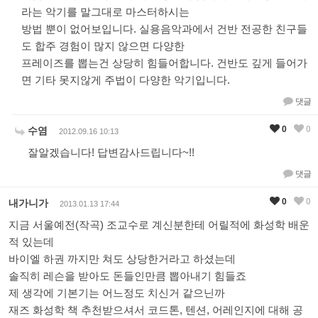
라는 악기를 말그대로 마스터하시는
방법 뿐이 없어보입니다. 실용음악과에서 건반 전공한 친구들
도 합주 경험이 많지 않으면 다양한
프레이즈를 뽑는건 상당히 힘들어합니다. 건반도 깊게 들어가
면 기타 못지않게 주법이 다양한 악기입니다.
댓글
0
0
수염
2012.09.16 10:13
잘알겠습니다! 답변감사드립니다~!!
댓글
0
0
내가니가
2013.01.13 17:44
지금 서울예전(작곡) 조교수로 계신분한테 어릴적에 화성학 배운
적 있는데
바이엘 하권 까지만 쳐도 상당한거라고 하셨는데
솔직히 레슨을 받아도 돈들인만큼 뽑아내기 힘들죠
제 생각에 기본기는 어느정도 치신거 같으닌까
재즈 화성학 책 추천받으셔서 코드톤, 텐션, 어레인지에 대해 공