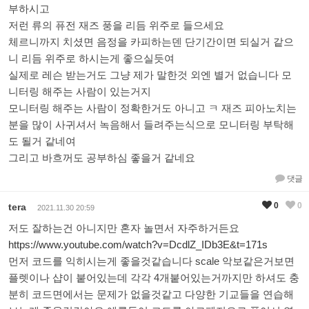
부하시고
저런 류의 퓨전 재즈 풍을 리듬 위주로 들으세요
체르니까지 치셨면 음정을 카피하는덴 단기간이면 되실거 같으
니 리듬 위주로 하시는게 좋으실듯여
실제로 레슨 받는거도 그냥 제가 말한것 외엔 별거 없습니다 모
니터링 해주는 사람이 있는거지
모니터링 해주는 사람이 정확한거도 아니고 ㅋ 재즈 피아노치는
분을 많이 사귀셔서 녹음해서 들려주는식으로 모니터링 부탁해
도 될거 같네여
그리고 바흐꺼도 공부하심 좋을거 같네요
댓글
0
0
tera
2021.11.30 20:59
저도 잘하는건 아니지만 혼자 놀면서 자주하거든요
https://www.youtube.com/watch?v=DcdlZ_IDb3E&t=171s
먼저 코드를 익히시는게 좋을것같습니다 scale 악보같은거보면
플렛이나 샵이 붙어있는데 각각 4개붙어있는거까지만 하셔도 충
분히 코드면에서는 문제가 없을것같고 다양한 기교들을 연습해