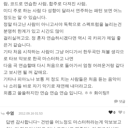
람, 코드로 연습한 사람, 합주로 다져진 사람,
미디 주로 하는 사람 다 성향이 달라서 연주하는 패턴 보면 어느
정도는 알 수 있습니다.
정말 타고난 사람이 아니고서야 독학으로 스펙트럼을 늘리는건
분명히 한계가 있고 시간도 많이
걸리실꺼고요. 정 혼자 연습하시겠다면 역시 곡 카피가 제일 좋
은거 같습니다.
기타 처음 시작하는 사람이 그냥 어디가서 한두곡만 쳐볼 생각으
로 타브 악보로 한곡 마스터하고 나면
다음 곡 연습할때 다시 처음으로 돌아가서 엄청 어려운거랑 같다
고 보시면 될 꺼 같애요.
기타나 피아노나 보통 저 정도 치는 사람들은 처음 듣는 음악이
나 소리들 바로 자기 악기로 재연해 내더라고요.
외롭고 쓸쓸하지만 연습 연습 연습 입니다. ㅎㅎ 화이팅!!
댓글
0
0
수염
2012.09.16 01:53
답변 감사합니다~ 건반을 어느정도 마스터하라는게 악보보고