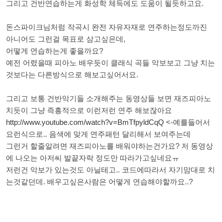
그리고 건반연습하는게 화성학 체득에도 도움이 될듯하고요.
돈스파이크님처럼 작곡시 완전 자유자재로 연주하는정도까진
아니어도 그런걸 목표로 삼고싶은데,
어떻게 연습하는게 좋을까요?
예전 어렸을때 피아노 배우듯이 클래식 곡들 악보보고 그냥 치는
것보다는 다른방식으로 해보고싶어서요.
그리고 보통 건반악기들 소개해주는 동영상들 보면 재즈피아노
치듯이 그냥 즉흥적으로 이런저런 연주 해보잖아요
http://www.youtube.com/watch?v=BmTfpyldCqQ
<-예를들어서
요런식으로.. 음색에 맞게 연주패턴 달리해서 보여주는데
그런거 할줄알려면 재즈피아노를 배워야하는건가요? 저 동영상
에 나오는 아저씨 발끝자락 정도만 따라가고싶네요ㅠ
저런건 악보가 있는것도 아닐테고.. 코드에따라서 자기맘대로 치
는것같던데. 배우고싶은사람은 어떻게 연습해야할까요..?