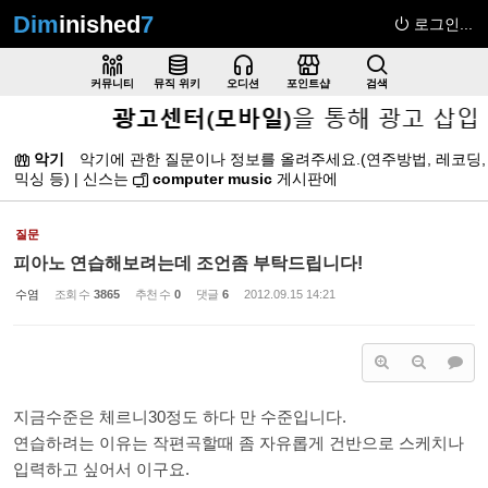
Dim
inished
7
로그인...
Sketchbook5, 스케치북5
커뮤니티
뮤직 위키
오디션
포인트샵
검색
악기
악기에 관한 질문이나 정보를 올려주세요.(연주방법, 레코딩,
믹싱 등) | 신스는
computer music
게시판
에
Sketchbook5, 스케치북5
질문
피아노 연습해보려는데 조언좀 부탁드립니다!
수염
조회 수
3865
추천 수
0
댓글
6
2012.09.15 14:21
지금수준은 체르니30정도 하다 만 수준입니다.
연습하려는 이유는 작편곡할때 좀 자유롭게 건반으로 스케치나
입력하고 싶어서 이구요.