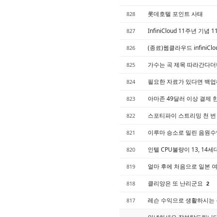
롯데호텔 포인트 사태
828
InfiniCloud 11주년 기념
827
(종료)웹클라우드 infiniCl
826
가수는 곡 제목 따라간다더니
825
필요한 자료가 있다면 백
824
아마존 49달러 이상 결제
823
스포티파이 스트리밍 천 번
822
이루마 승소로 밀린 음원수익
821
인텔 CPU불량이 13, 1
820
얼마 후에 처음으로 일본 
819
클리앙은 또 난리군요
818
2
레슨 수익으로 생활하시는 
817