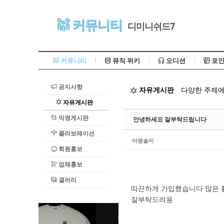
Sketchbook5, 스케치북5
커뮤니티
디미니쉬드7
커뮤니티
뮤직 위키
오디션
포인
공지사항
자유게시판
다양한 주제에
Sketchbook5, 스케치북5
자유게시판
익명게시판
안녕하세요 잘부탁드립니다
콜라보레이션
아엠솔이
회원홍보
업체홍보
갤러리
따끈하게 가입했습니다 많은 활
잘부탁드려용