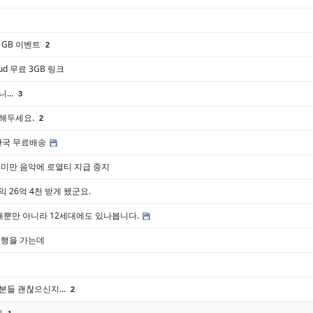
 11GB 이벤트
2
oud 무료 3GB 링크
...
3
업해두세요.
2
 한국 무료배송
 미만 음악에 로열티 지급 중지
 26억 4천 받게 됐군요.
4세대뿐만 아니라 12세대에도 있나봅니다.
여행을 가는데
분들 괜찮으신지...
2