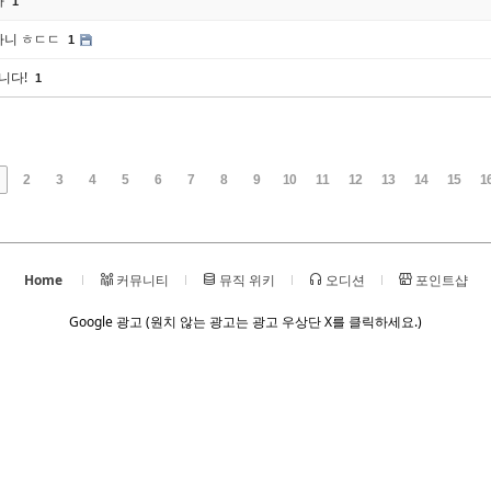
다
1
도라니 ㅎㄷㄷ
1
니다!
1
2
3
4
5
6
7
8
9
10
11
12
13
14
15
1
Home
커뮤니티
뮤직 위키
오디션
포인트샵
Google 광고 (원치 않는 광고는 광고 우상단 X를 클릭하세요.)