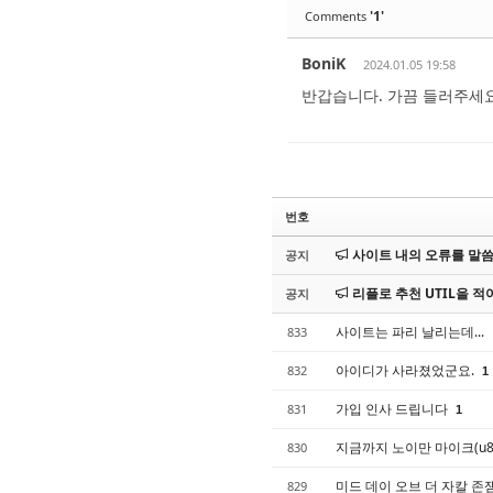
'1'
Comments
BoniK
2024.01.05 19:58
반갑습니다. 가끔 들러주세요
번호
사이트 내의 오류를 말씀해
공지
리플로 추천 UTIL을 적어
공지
사이트는 파리 날리는데...
833
아이디가 사라졌었군요.
832
1
가입 인사 드립니다
831
1
지금까지 노이만 마이크(u87
830
미드 데이 오브 더 자칼 
829