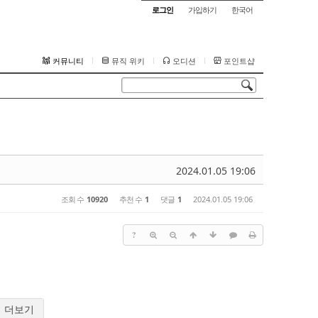
로그인
가입하기
한국어
커뮤니티
뮤직 위키
오디션
포인트샵
2024.01.05 19:06
조회 수
10920
추천 수
1
댓글
1
2024.01.05 19:06
?
더보기