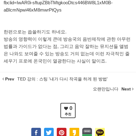
fbclid=IwAR0i-sftupZBbTMtgkooDtcs446BW8L1xM0B-
aBlcmNpwi46xM8mwrPtQys
한편으로는 씁쓸하기도 하네요.
방송의 영향력이 이렇게 큰데 방송국의 음반제작에 관한 아무런
법률과 가이드가 없다는 점, 그리고 음악 잘하는 뮤지션들 앨범
은 나와도 보여줄 수 있는 방송도 거의 없는데 이런 자극적인 줄
세우기 프로에 온국민이 열광한다는 사실이 말이죠.
Prev
TED 강의 : 스팅 '내가 다시 작곡을 하게 된 방법'
오랜만입니다
Next
0
추천