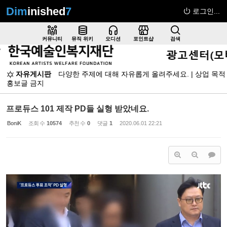
Dim
inished
7
로그인...
Sketchbook5, 스케치북5
커뮤니티
뮤직 위키
오디션
포인트샵
검색
자유게시판
다양한 주제에 대해 자유롭게 올려주세요. | 상업 목적
홍보글 금지
Sketchbook5, 스케치북5
프로듀스 101 제작 PD들 실형 받았네요.
BoniK
조회 수
10574
추천 수
0
댓글
1
2020.06.01 22:21