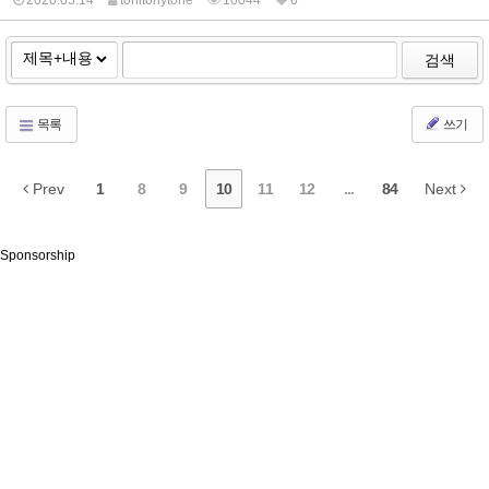
2020.05.14
tonitonytone
10044
0
검색
목록
쓰기
Prev
1
8
9
10
11
12
...
84
Next
Sponsorship