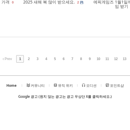
식 가격
2025 새해 복 많이 받으세요.
에픽게임즈 1월1일
0
2
임 받기
Prev
1
2
3
4
5
6
7
8
9
10
11
12
13
Home
커뮤니티
뮤직 위키
오디션
포인트샵
Google 광고 (원치 않는 광고는 광고 우상단 X를 클릭하세요.)