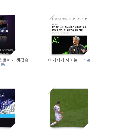
kes
0
1635
1
스토어가 생겼습
여기저기 까이는...
0
1
0
1551
0