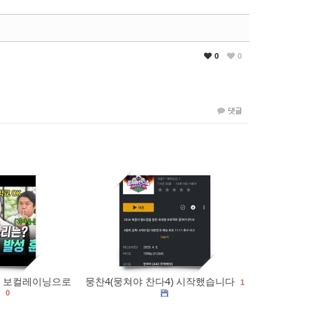
0
0
댓글
0
2173
0
 보컬레이닝으로
뭉찬4(뭉쳐야 찬다4) 시작했습니다
1
0