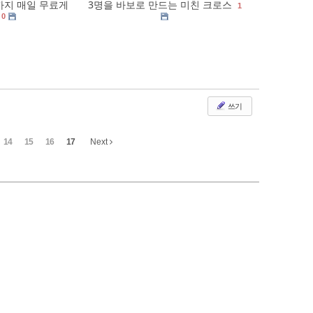
까지 매일 무료게
3명을 바보로 만드는 미친 크로스
1
0
쓰기
14
15
16
17
Next