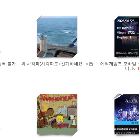
2025/01/25
by
BoniK
1672
0
Views
1722
Li
Replies
1
등록 불가
와 사각파(사각파도) 신기하네요.
에픽게임즈 모바일 
0
니다.
1592
0
1544