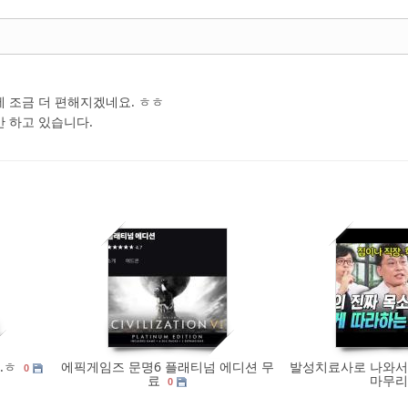
 조금 더 편해지겠네요. ㅎㅎ
 하고 있습니다.
1345
0
1174
.ㅎ
에픽게임즈 문명6 플래티넘 에디션 무
발성치료사로 나와서
0
료
마무리
0