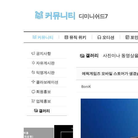
Sketchbook5, 스케치북5
커뮤니티
디미니쉬드7
커뮤니티
뮤직 위키
오디션
포인
공지사항
갤러리
사진이나 동영상을
Sketchbook5, 스케치북5
자유게시판
익명게시판
에픽게임즈 모바일 스토어가 생겼
콜라보레이션
BoniK
회원홍보
업체홍보
갤러리