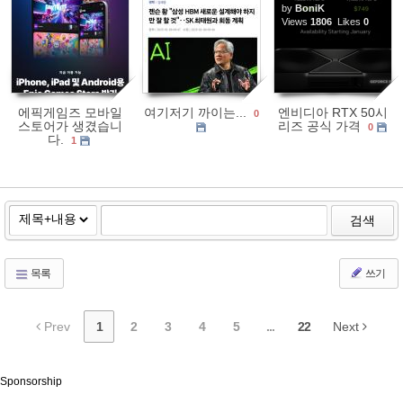
by
BoniK
1721
0
1632
1
Views
1806
Likes
0
에픽게임즈 모바일
여기저기 까이는...
엔비디아 RTX 50시
0
스토어가 생겼습니
리즈 공식 가격
0
다.
1
검색
목록
쓰기
Prev
1
2
3
4
5
...
22
Next
Sponsorship