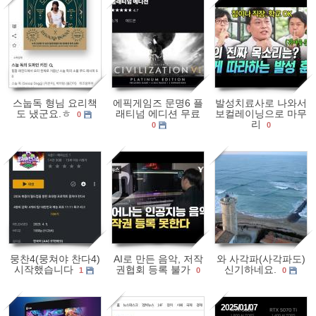
620
0
1340
0
1174
0
스눕독 형님 요리책
에픽게임즈 문명6 플
발성치료사로 나와서
도 냈군요.ㅎ
래티넘 에디션 무료
보컬레이닝으로 마무
0
리
0
0
2168
0
1445
0
1667
0
뭉찬4(뭉쳐야 찬다4)
AI로 만든 음악, 저작
와 사각파(사각파도)
시작했습니다
권협회 등록 불가
신기하네요.
1
0
0
2025/01/07