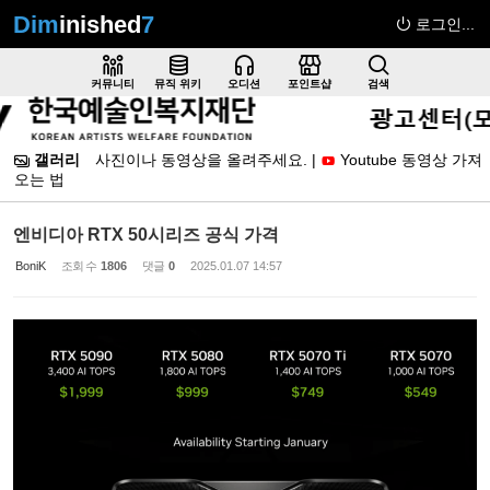
Dim
inished
7
로그인...
Sketchbook5, 스케치북5
커뮤니티
뮤직 위키
오디션
포인트샵
검색
갤러리
사진이나 동영상을 올려주세요. |
Youtube 동영상 가져
오는 법
Sketchbook5, 스케치북5
엔비디아 RTX 50시리즈 공식 가격
BoniK
조회 수
1806
댓글
0
2025.01.07 14:57