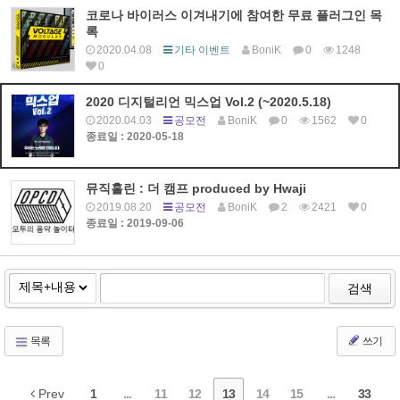
코로나 바이러스 이겨내기에 참여한 무료 플러그인 목
록
2020.04.08
기타 이벤트
BoniK
0
1248
0
2020 디지털리언 믹스업 Vol.2 (~2020.5.18)
2020.04.03
공모전
BoniK
0
1562
0
종료일 : 2020-05-18
뮤직홀린 : 더 캠프 produced by Hwaji
2019.08.20
공모전
BoniK
2
2421
0
종료일 : 2019-09-06
검색
목록
쓰기
Prev
1
...
11
12
13
14
15
...
33