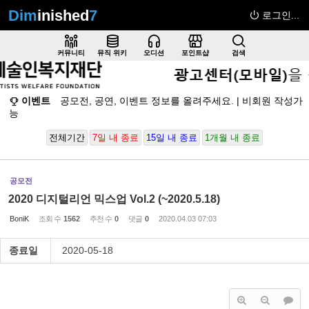
Dim
inished
7
로그인...
Sketchbook5, 스케치북5
커뮤니티
뮤직 위키
오디션
포인트샵
검색
이벤트
공모전, 공연, 이벤트 정보를 올려주세요. | 비회원 작성가
능
Sketchbook5, 스케치북5
전체기간
7일 내 종료
15일 내 종료
1개월 내 종료
공모전
2020 디지털리언 믹스업 Vol.2 (~2020.5.18)
BoniK
조회 수
1562
추천 수
0
댓글
0
2020.04.03 07:03
종료일
2020-05-18