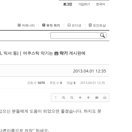
로그인
가입하기
한국어
커뮤니티
뮤직 위키
오디션
포인트샵
 믹서 등) | 어쿠스틱 악기는
악기
게시판
에
2013.04.01 12:35
조회 수
5070
추천 수
0
댓글
6
2013.04.01 12:35
?
있으신 분들에게 도움이 되었으면 좋겠습니다. 하지도 못
"다른이름으로 저장" 하세요.