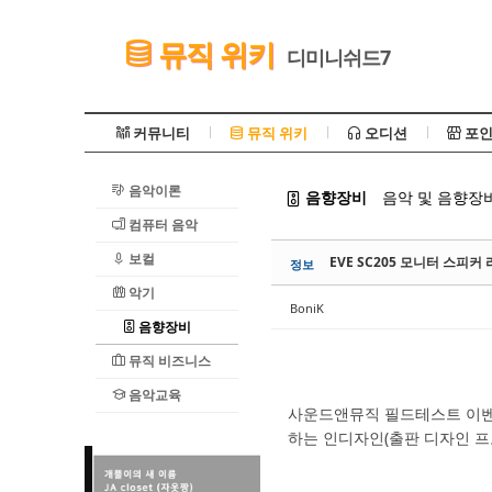
Sketchbook5, 스케치북5
뮤직 위키
디미니쉬드7
커뮤니티
뮤직 위키
오디션
포인
음악이론
음향장비
음악 및 음향장비
Sketchbook5, 스케치북5
컴퓨터 음악
보컬
EVE SC205 모니터 스피커
정보
악기
BoniK
음향장비
뮤직 비즈니스
음악교육
사운드앤뮤직 필드테스트 이벤
하는 인디자인(출판 디자인 프