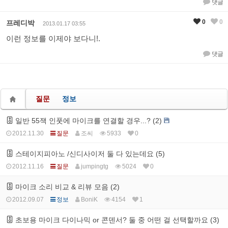
댓글
0
0
프레디박
2013.01.17 03:55
이런 정보를 이제야 보다니!.
댓글
질문
정보
일반 55잭 인풋에 마이크를 연결할 경우...? (2)
2012.11.30
질문
조씨
5933
0
스테이지피아노 /신디사이저 둘 다 있는데요 (5)
2012.11.16
질문
jumpingtg
5024
0
마이크 소리 비교 & 리뷰 모음 (2)
2012.09.07
정보
BoniK
4154
1
초보용 마이크 다이나믹 or 콘덴서? 둘 중 어떤 걸 선택할까요 (3)