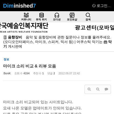
Dim
inished
7
로그인...
Sketchbook5, 스케치북5
커뮤니티
뮤직 위키
오디션
포인트샵
검색
음향장비
음악 및 음향장비에 관한 질문이나 정보를 올려주세요.
(오디오인터페이스, 마이크, 스피커, 믹서 등) | 어쿠스틱 악기는
악
Sketchbook5, 스케치북5
기
게시판
에
정보
마이크 소리 비교 & 리뷰 모음
BoniK
조회 수
4154
추천 수
1
댓글
2
2012.09.07 22:42
마이크 소리 비교되어 있는 사이트입니다.
요새 나온 모델은 업데이트가 안되어 있습니다.