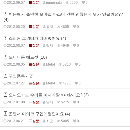
2012.09.07
질문
jumpingtg
5290
0
이동해서 쓸만한 모바일 마스터 건반 괜찮은게 뭐가 있을까요??
(4)
2012.08.20
질문
갱자
4805
0
스피커 트위터가 타버렸어요 (4)
2012.08.07
질문
달재
4949
0
모니터용 헤드셋 (10)
2012.08.05
질문
Melot
5210
0
구입품목~ (2)
2012.07.27
질문
Melot
4771
0
오디오카드 수리를 어디에맡겨야할까요? (2)
2012.07.08
질문
달재
5275
0
콘덴서 마이크 구입예정인데요 (4)
2012.06.21
질문
최군
5005
0