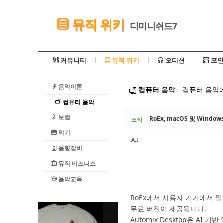
Sketchbook5, 스케치북5
뮤직 위키
디미니쉬드7
커뮤니티
뮤직 위키
오디션
포인
음악이론
컴퓨터 음악
컴퓨터 음악에
Sketchbook5, 스케치북5
컴퓨터 음악
보컬
RoEx, macOS 및 Windo
소식
악기
A.I.
음향장비
뮤직 비즈니스
음악교육
RoEx에서 사용자 기기에서
무료 버전이 제공됩니다.
Automix Desktop은 