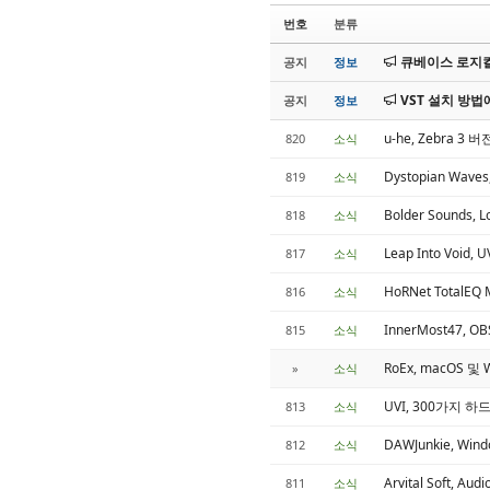
번호
분류
큐베이스 로지컬
공지
정보
VST 설치 방법
공지
정보
u-he, Zebra 
820
소식
Dystopian Wave
819
소식
Bolder Sounds, L
818
소식
Leap Into Void,
817
소식
HoRNet TotalE
816
소식
InnerMost47,
815
소식
RoEx, macOS 및
»
소식
UVI, 300가지 하
813
소식
DAWJunkie, Wi
812
소식
Arvital Soft, A
811
소식