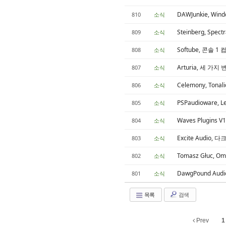
DAWJunkie, Wi
810
소식
Steinberg, S
809
소식
Softube, 콘솔
808
소식
Arturia, 세 가
807
소식
Celemony, Ton
806
소식
PSPaudioware, 
805
소식
Waves Plugins 
804
소식
Excite Audio
803
소식
Tomasz Głuc, 
802
소식
DawgPound Au
801
소식
목록
검색
Prev
1