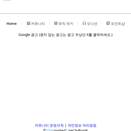
Home
커뮤니티
뮤직 위키
오디션
포인트샵
Google 광고 (원치 않는 광고는 광고 우상단 X를 클릭하세요.)
커뮤니티 운영규칙
|
개인정보 처리방침
©
Dim
inished
7
.net
by
BoniK