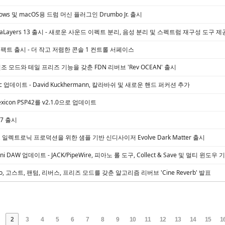
ndows 및 macOS용 드럼 머신 플러그인 Drumbo Jr. 출시
pectraLayers 13 출시 - 새로운 사운드 이펙트 분리, 음성 분리 및 스펙트럼 재구성 도구 제
 1 컴팩트 출시 - 더 작고 저렴한 콘솔 1 컨트롤 서페이스
지 변조 모드와 테일 프리즈 기능을 갖춘 FDN 리버브 'Rev OCEAN' 출시
alic 업데이트 - David Kuckhermann, 칼라바쉬 및 새로운 핸드 퍼커션 추가
Lexicon PSP42를 v2.1.0으로 업데이트
V17 출시
, 다크 일렉트로닉 프로덕션을 위한 샘플 기반 신디사이저 Evolve Dark Matter 출시
Omni DAW 업데이트 - JACK/PipeWire, 피아노 롤 도구, Collect & Save 및 멀티 윈도우
dio, 고스트, 팬텀, 리버스, 프리즈 모드를 갖춘 알고리즘 리버브 'Cine Reverb' 발표
2
3
4
5
6
7
8
9
10
11
12
13
14
15
1