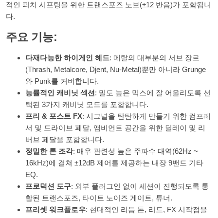
적인 피치 시프팅을 위한 트랜스포즈 노브(±12 반음)가 포함됩니
다.
주요 기능
:
다재다능한 하이게인 헤드
: 메탈의 대부분의 서브 장르
(Thrash, Metalcore, Djent, Nu-Metal)뿐만 아니라 Grunge
와 Punk를 커버합니다.
능률적인 캐비닛 섹션
: 밀도 높은 믹스에 잘 어울리도록 선
택된 3가지 캐비닛 모드를 포함합니다.
프리 & 포스트 FX
: 시그널을 탄탄하게 만들기 위한 컴프레
서 및 드라이브 페달, 앰비언트 공간을 위한 딜레이 및 리
버브 페달을 포함합니다.
정밀한 톤 조각
: 매우 관련성 높은 주파수 대역(62Hz ~
16kHz)에 걸쳐 ±12dB 제어를 제공하는 내장 9밴드 기타
EQ.
프로덕션 도구
: 외부 플러그인 없이 세션이 진행되도록 통
합된 트랜스포즈, 타이트 노이즈 게이트, 튜너.
프리셋 워크플로우
: 현대적인 리듬 톤, 리드, FX 시작점을