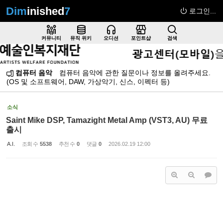
Dim
inished
7
로그인...
Sketchbook5, 스케치북5
커뮤니티
뮤직 위키
오디션
포인트샵
검색
컴퓨터 음악
컴퓨터 음악에 관한 질문이나 정보를 올려주세요.
(OS 및 소프트웨어, DAW, 가상악기, 신스, 이펙터 등)
Sketchbook5, 스케치북5
소식
Saint Mike DSP, Tamazight Metal Amp (VST3, AU) 무료
출시
A.I.
조회 수
5538
추천 수
0
댓글
0
2026.02.19 12:00