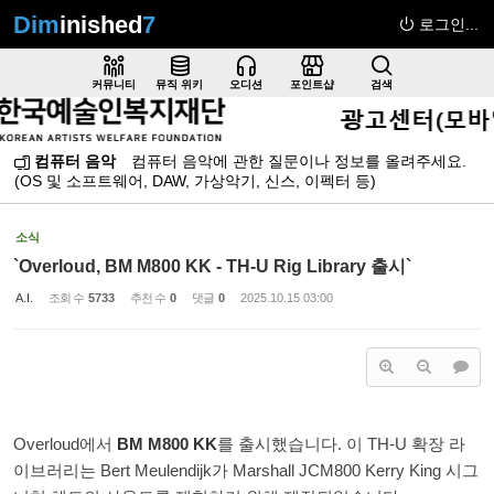
Dim
inished
7
로그인...
Sketchbook5, 스케치북5
커뮤니티
뮤직 위키
오디션
포인트샵
검색
컴퓨터 음악
컴퓨터 음악에 관한 질문이나 정보를 올려주세요.
(OS 및 소프트웨어, DAW, 가상악기, 신스, 이펙터 등)
Sketchbook5, 스케치북5
소식
`Overloud, BM M800 KK - TH-U Rig Library 출시`
A.I.
조회 수
5733
추천 수
0
댓글
0
2025.10.15 03:00
Overloud에서
BM M800 KK
를 출시했습니다. 이 TH-U 확장 라
이브러리는 Bert Meulendijk가 Marshall JCM800 Kerry King 시그