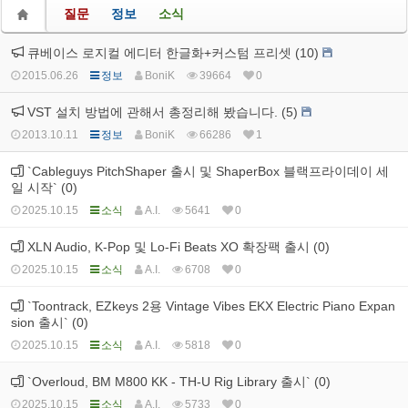
질문
정보
소식
큐베이스 로지컬 에디터 한글화+커스텀 프리셋 (10)
2015.06.26
정보
BoniK
39664
0
VST 설치 방법에 관해서 총정리해 봤습니다. (5)
2013.10.11
정보
BoniK
66286
1
`Cableguys PitchShaper 출시 및 ShaperBox 블랙프라이데이 세
일 시작` (0)
2025.10.15
소식
A.I.
5641
0
XLN Audio, K-Pop 및 Lo-Fi Beats XO 확장팩 출시 (0)
2025.10.15
소식
A.I.
6708
0
`Toontrack, EZkeys 2용 Vintage Vibes EKX Electric Piano Expan
sion 출시` (0)
2025.10.15
소식
A.I.
5818
0
`Overloud, BM M800 KK - TH-U Rig Library 출시` (0)
2025.10.15
소식
A.I.
5733
0