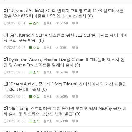
`Universal Audio'의 8개의 빈티지 프리앰프와 1176 컴프레서를
갖춘 Volt 876 랙마운트 USB 인터페이스 출시 (0)
2025.10.14
소식
A.I.
5459
0
`API, Karno의 SEPIA 시스템을 위한 312 SEPIA 디지털 제어 마이
크 프리 모듈 발표` (0)
2025.10.12
소식
A.I.
6091
0
Dystopian Waves, Max for Live용 Celium II 그래뉼러 텍스처 엔
진 및 Auren Pro 스펙트럴 딜레이 출시 (0)
2025.10.11
소식
A.I.
5734
0
`Cherry Audio`, 클래식 `Korg Trident` 신디사이저의 가상 재현인
`Trident Mk III` 출시 (0)
2025.10.11
소식
A.I.
5895
0
`Steinberg, 스트리머를 위한 올인원 오디오 믹서 MixKey 공개 베
타 출시 및 하드웨어 브랜드 변경 발표` (0)
2025.10.11
소식
A.I.
6098
0