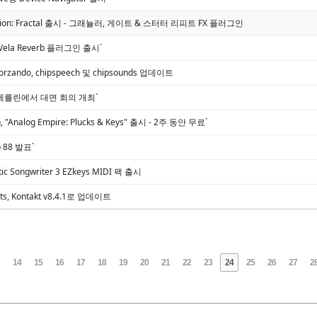
 Motion: Fractal 출시 - 그래뉼러, 게이트 & 스터터 리피트 FX 플러그인
, Vela Reverb 플러그인 출시`
 sforzando, chipspeech 및 chipsounds 업데이트
 베를린에서 대면 회의 개최`
n, "Analog Empire: Plucks & Keys" 출시 - 2주 동안 무료`
ab 88 발표`
tic Songwriter 3 EZkeys MIDI 팩 출시
nts, Kontakt v8.4.1로 업데이트
14
15
16
17
18
19
20
21
22
23
24
25
26
27
2