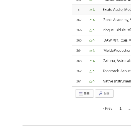
Excite Audio,
»
소식
`Sonic Academy
367
소식
Plogue, Bidule,
366
소식
`DAW 워킹 그룹,
365
소식
`MeldaProductio
364
소식
`Arturia, AstroL
363
소식
Toontrack, Acous
362
소식
Native Instrume
361
소식
목록
검색
Prev
1
...