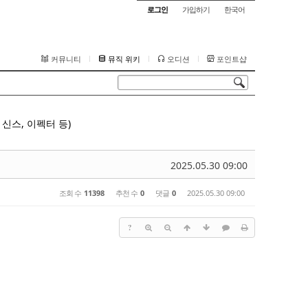
로그인
가입하기
한국어
커뮤니티
뮤직 위키
오디션
포인트샵
신스, 이펙터 등)
2025.05.30 09:00
조회 수
11398
추천 수
0
댓글
0
2025.05.30 09:00
?