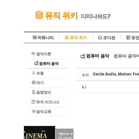
Sketchbook5, 스케치북5
뮤직 위키
디미니쉬드7
커뮤니티
뮤직 위키
오디션
포인
음악이론
컴퓨터 음악
컴퓨터 음악에
Sketchbook5, 스케치북5
컴퓨터 음악
보컬
Excite Audio, Motion
소식
악기
A.I.
음향장비
뮤직 비즈니스
음악교육