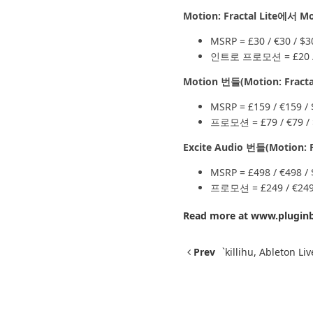
Motion: Fractal Lite에서 
MSRP = £30 / €30 / $3
인트로 프로모션 = £20 / €
Motion 번들(Motion: Fract
MSRP = £159 / €159 / 
프로모션 = £79 / €79 / 
Excite Audio 번들(Motion: 
MSRP = £498 / €498 / 
프로모션 = £249 / €249 
Read more at
www.plugin
Prev
`killihu, Ableton L