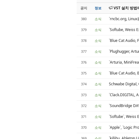
VST 설치 방법
공지
정보
`rncbc.org, Li
380
소식
`Softube, Weis
379
소식
`Blue Cat Aud
378
소식
`Plughugger, Art
377
소식
`Arturia, Mini
376
소식
`Blue Cat Audi
375
소식
Schwabe Digital
374
소식
`Clack.DIGITAL,
373
소식
`SoundBridge 
372
소식
`Softube`, Weiss
371
소식
`Apple`, `Logic
370
소식
`killihu, Ableton
369
소식