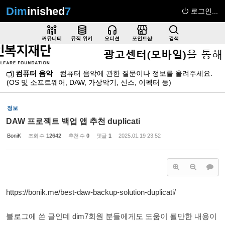
Dim
inished
7
로그인...
Sketchbook5, 스케치북5
커뮤니티
뮤직 위키
오디션
포인트샵
검색
컴퓨터 음악
컴퓨터 음악에 관한 질문이나 정보를 올려주세요.
(OS 및 소프트웨어, DAW, 가상악기, 신스, 이펙터 등)
Sketchbook5, 스케치북5
정보
DAW 프로젝트 백업 앱 추천 duplicati
BoniK
조회 수
12642
추천 수
0
댓글
1
2025.01.19 23:52
https://bonik.me/best-daw-backup-solution-duplicati/
블로그에 쓴 글인데 dim7회원 분들에게도 도움이 될만한 내용이