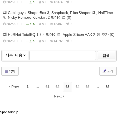
2025.01.11
소식
A.I.
13374
0
Cableguys, ShaperBox 3, Snapback, FilterShaper XL, HalfTime
및 Nicky Romero Kickstart 2 업데이트 (0)
2025.01.11
소식
A.I.
12387
0
HoRNet TotalEQ 1.3.4 업데이트: Apple Silicon AAX 지원 추가 (0)
2025.01.11
소식
A.I.
14192
0
검색
목록
쓰기
Prev
1
...
61
62
63
64
65
...
85
Next
Sponsorship