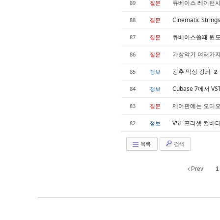
큐베이스 레이턴시
89
질문
Cinematic St
88
질문
큐베이스쓸때 윈도
87
질문
가상악기 여러가지
86
질문
강추 믹싱 강좌
85
정보
2
Cubase 7에서 V
84
정보
제어판에는 오디오
83
질문
VST 프리셋 컨버터 (.
82
정보
목록
검색
Prev
1