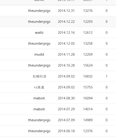
theunderpigs
2014.12.31
13276
0
theunderpigs
2014.12.22
12293
0
waltz
2014.12.16
12612
0
theunderpigs
2014.12.05
13258
0
mudd
2014.11.28
12209
0
theunderpigs
2014.10.28
15624
0
드레이크
2014.09.02
16832
1
니트로
2014.09.02
15755
0
maboti
2014.08.30
16094
0
maboti
2014.07.29
14014
0
theunderpigs
2014.07.09
14989
0
theunderpigs
2014.06.18
12376
0