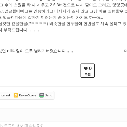
 후에 스원을 싹 다 지우고 2.6.3버전으로 다시 깔아도 그러고, 몇몇곳에서
.6.3업글할때빼고는 인증하라고 메세지가 뜨지 않고 그냥 바로 실행할수 있
도 업글한다음에 갑자기 이러는게 좀 의문이 가기도 하구요..
날것만 같을만큼(?ㅋㅋㅋㅋ) 비슷한글 한두달에 한번꼴로 계속 올리고 
히 부탁드립니다. ㅠㅠㅠ
안에있던 dll파일이 모두 날라가버렸습니다ㅠㅠ
0
추천
nterest
KakaoStory
Band
다. 로그인 하시겠습니까?