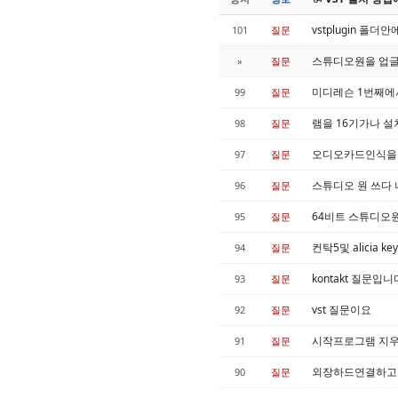
vstplugin 
101
질문
스튜디오원을 업글
»
질문
미디레슨 1번째에
99
질문
램을 16기가나 설
98
질문
오디오카드인식을
97
질문
스튜디오 원 쓰다 
96
질문
64비트 스튜디오원.
95
질문
컨탁5및 alicia 
94
질문
kontakt 질문입
93
질문
vst 질문이요
92
질문
시작프로그램 지우기
91
질문
외장하드연결하고
90
질문