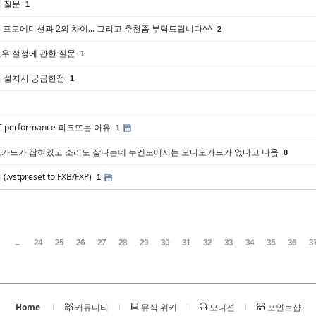
 질문
1
rings 프로에디션과 2의 차이... 그리고 추천좀 부탁드립니다^^
2
우 설정에 관한 질문
1
 설치시 궁금한점
1
ST performance 피크뜨는 이유
1
카드가 잡혀있고 소리도 잘나는데 누엔도에서는 오디오카드가 없다고 나옴
8
vstpreset to FXB/FXP)
1
...
24
25
26
27
28
29
30
31
32
33
34
35
36
3
Home
커뮤니티
뮤직 위키
오디션
포인트샵