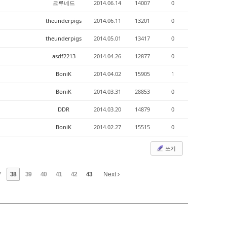
크루네드
2014.06.14
14007
0
theunderpigs
2014.06.11
13201
0
theunderpigs
2014.05.01
13417
0
asdf2213
2014.04.26
12877
0
BoniK
2014.04.02
15905
1
BoniK
2014.03.31
28853
0
DDR
2014.03.20
14879
0
BoniK
2014.02.27
15515
0
쓰기
7
38
39
40
41
42
43
Next