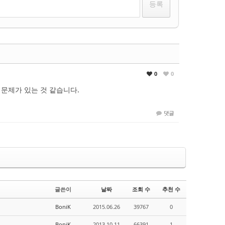
0
0
 문제가 있는 것 같습니다.
댓글
글쓴이
날짜
조회 수
추천 수
BoniK
2015.06.26
39767
0
BoniK
2013.10.11
66391
1