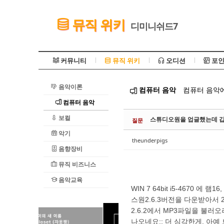
Sketchbook5, 스케치북5
뮤직 위키
디미니쉬드7
커뮤니티
뮤직 위키
오디션
포인
음악이론
컴퓨터 음악
컴퓨터 음악에
Sketchbook5, 스케치북5
컴퓨터 음악
보컬
스튜디오원을 업글했는데 갑
질문
악기
theunderpigs
음향장비
뮤직 비즈니스
음악교육
WIN 7 64bit i5-4670 에 램1
스원2.6.3버전을 다운받아서
2.6.2에서 MP3파일을 불
나오네요;; 더 심각한게, 아