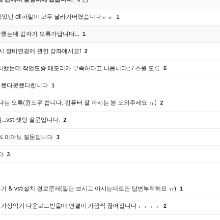
폴더안에있던 dll파일이 모두 날라가버렸습니다ㅠㅠ
1
했는데 갑자기 오류가납니다...
1
서 장비연결에 관한 강좌에서요!
2
치했는데 작업도중 메모리가 부족하다고 나옵니다;; / 스원 오류
5
 했다못했다합니다
1
나는 오류(윈도우 씁니다. 컴퓨터 잘 아시는 분 도와주세요 ㅠ)
2
..vsti셋팅 질문입니다.
2
keys 피아노 질문입니다
3
니다
3
 & vsti설치 경로문제(일단 보시고 아시는데로만 답변부탁해요 ㅠ)
1
 가상악기 다운로드받을때 연결이 가끔씩 끊어집니다ㅜㅜㅜㅜ
2