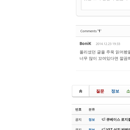
'1'
Comments
BoniK
2014.12.23 19:33
올리셨던 글을 주욱 읽어봤을
너무 많이 꼬여있다면 깔끔하
질문
정보
번호
분류
큐베이스 로지컬
공지
정보
VST 설치 방법
공지
정보