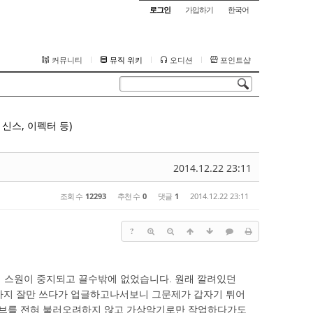
로그인
가입하기
한국어
커뮤니티
뮤직 위키
오디션
포인트샵
신스, 이펙터 등)
2014.12.22 23:11
조회 수
12293
추천 수
0
댓글
1
2014.12.22 23:11
?
자기 스원이 중지되고 끌수밖에 없었습니다. 원래 깔려있던
현재까지 잘만 쓰다가 업글하고나서보니 그문제가 갑자기 튀어
 웨이브를 전혀 불러오려하지 않고 가상악기로만 작업하다가도