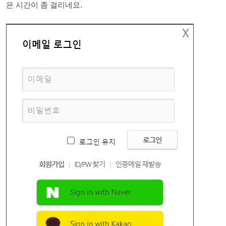
은 시간이 좀 걸리네요.