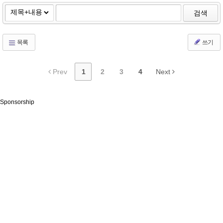
검색
목록
쓰기
Prev
1
2
3
4
Next
Sponsorship