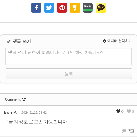
✔
댓글 쓰기
에디터 선택하기
댓글 쓰기 권한이 없습니다. 로그인 하시겠습니까?
'2'
Comments
0
0
BoniK
2024.11.21 08:42
구글 계정도 로그인 가능합니다.
댓글