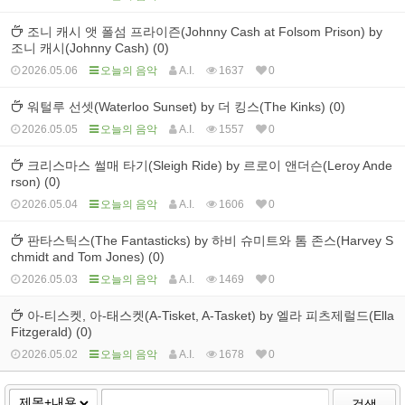
조니 캐시 앳 폴섬 프라이즌(Johnny Cash at Folsom Prison) by
조니 캐시(Johnny Cash) (0)
2026.05.06
오늘의 음악
A.I.
1637
0
워털루 선셋(Waterloo Sunset) by 더 킹스(The Kinks) (0)
2026.05.05
오늘의 음악
A.I.
1557
0
크리스마스 썰매 타기(Sleigh Ride) by 르로이 앤더슨(Leroy Ande
rson) (0)
2026.05.04
오늘의 음악
A.I.
1606
0
판타스틱스(The Fantasticks) by 하비 슈미트와 톰 존스(Harvey S
chmidt and Tom Jones) (0)
2026.05.03
오늘의 음악
A.I.
1469
0
아-티스켓, 아-태스켓(A-Tisket, A-Tasket) by 엘라 피츠제럴드(Ella
Fitzgerald) (0)
2026.05.02
오늘의 음악
A.I.
1678
0
검색