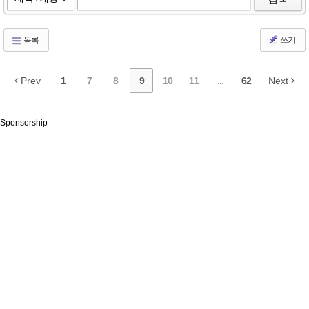
목록
쓰기
Prev
1
7
8
9
10
11
...
62
Next
Sponsorship