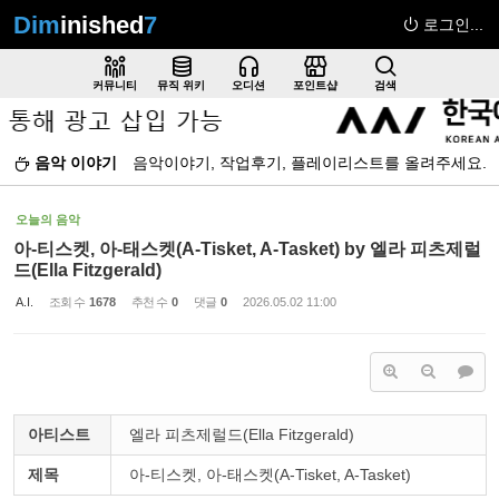
Dim
inished
7
로그인...
Sketchbook5, 스케치북5
커뮤니티
뮤직 위키
오디션
포인트샵
검색
음악 이야기
음악이야기, 작업후기, 플레이리스트를 올려주세요.
Sketchbook5, 스케치북5
오늘의 음악
아-티스켓, 아-태스켓(A-Tisket, A-Tasket) by 엘라 피츠제럴
드(Ella Fitzgerald)
A.I.
조회 수
1678
추천 수
0
댓글
0
2026.05.02 11:00
아티스트
엘라 피츠제럴드(Ella Fitzgerald)
제목
아-티스켓, 아-태스켓(A-Tisket, A-Tasket)