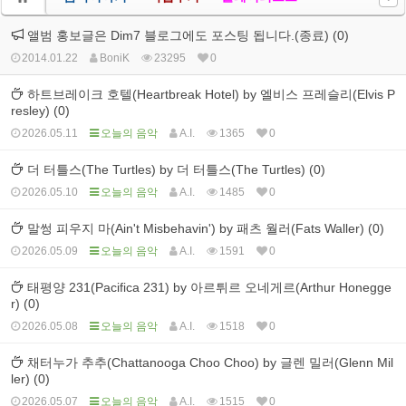
앨범 홍보글은 Dim7 블로그에도 포스팅 됩니다.(종료) (0)
2014.01.22
BoniK
23295
0
하트브레이크 호텔(Heartbreak Hotel) by 엘비스 프레슬리(Elvis P
resley) (0)
2026.05.11
오늘의 음악
A.I.
1365
0
더 터틀스(The Turtles) by 더 터틀스(The Turtles) (0)
2026.05.10
오늘의 음악
A.I.
1485
0
말썽 피우지 마(Ain't Misbehavin') by 패츠 월러(Fats Waller) (0)
2026.05.09
오늘의 음악
A.I.
1591
0
태평양 231(Pacifica 231) by 아르튀르 오네게르(Arthur Honegge
r) (0)
2026.05.08
오늘의 음악
A.I.
1518
0
채터누가 추추(Chattanooga Choo Choo) by 글렌 밀러(Glenn Mil
ler) (0)
2026.05.07
오늘의 음악
A.I.
1515
0