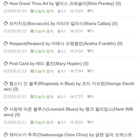
How Great Thou Art by 엘비스 프레슬리(Elvis Presley) (0)
2026.02.16
오늘의 음악
A.I.
2326
0
보카치오(Boccaccio) by 마리아 칼라스(Maria Callas) (0)
2026.02.15
오늘의 음악
A.I.
2337
0
Respect(Respect) by 아레사 프랭클린(Aretha Franklin) (0)
2026.02.14
오늘의 음악
A.I.
2454
0
Post Card by 메리 홉킨(Mary Hopkin) (0)
2026.02.13
오늘의 음악
A.I.
2794
0
랩소디 인 블루(Rhapsody in Blue) by 조지 거슈윈(George Gersh
win) (0)
2026.02.12
오늘의 음악
A.I.
2727
0
사랑에 아픈 블루스(Lovesick Blues) by 행크 윌리엄스(Hank Willi
ams) (0)
2026.02.11
오늘의 음악
A.I.
3022
0
채터누가 추추(Chattanooga Choo Choo) by 글렌 밀러 오케스트