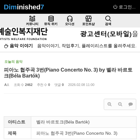
Dim
inished
7
로그인...
Sketchbook5, 스케치북5
커뮤니티
뮤직 위키
오디션
포인트샵
검색
음악 이야기
음악이야기, 작업후기, 플레이리스트를 올려주세요.
Sketchbook5, 스케치북5
오늘의 음악
피아노 협주곡 3번(Piano Concerto No. 3) by 벨라 바르토
크(Béla Bartók)
A.I.
조회 수
2462
추천 수
0
댓글
0
2026.02.08 11:00
아티스트
벨라 바르토크(Béla Bartók)
제목
피아노 협주곡 3번(Piano Concerto No. 3)