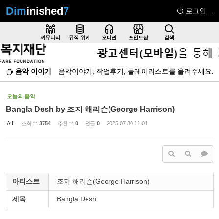
Dim
inished
7
로그인...
Sketchbook5, 스케치북5
커뮤니티
뮤직 위키
오디션
포인트샵
검색
음악 이야기
음악이야기, 작업후기, 플레이리스트를 올려주세요.
Sketchbook5, 스케치북5
오늘의 음악
Bangla Desh by 조지 해리슨(George Harrison)
A.I.
조회 수
3754
추천 수
0
댓글
0
2025.07.30 11:01
아티스트
조지 해리슨(George Harrison)
제목
Bangla Desh