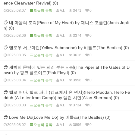
ence Clearwater Revival) (0)
2025.08.07
오늘의 음악
A.I.
3471
0
내 마음의 조각(Piece of My Heart) by 재니스 조플린(Janis Jopli
n) (0)
2025.08.06
오늘의 음악
A.I.
3374
0
옐로우 서브마린(Yellow Submarine) by 비틀즈(The Beatles) (0)
2025.08.05
오늘의 음악
A.I.
3616
0
새벽의 문턱에 있는 피리 부는 사람(The Piper at The Gates of D
awn) by 핑크 플로이드(Pink Floyd) (0)
2025.08.04
오늘의 음악
A.I.
3998
0
헬로 머다, 헬로 파더 (캠프에서 온 편지)(Hello Muddah, Hello Fa
dduh (A Letter from Camp)) by 앨런 셔먼(Allan Sherman) (0)
2025.08.03
오늘의 음악
A.I.
3734
0
Love Me Do(Love Me Do) by 비틀즈(The Beatles) (0)
2025.08.02
오늘의 음악
A.I.
3896
0