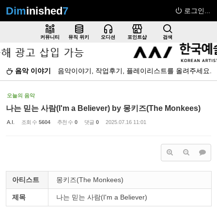
Dim
inished
7
로그인...
Sketchbook5, 스케치북5
커뮤니티
뮤직 위키
오디션
포인트샵
검색
음악 이야기
음악이야기, 작업후기, 플레이리스트를 올려주세요.
Sketchbook5, 스케치북5
오늘의 음악
나는 믿는 사람(I'm a Believer) by 몽키즈(The Monkees)
A.I.
조회 수
5604
추천 수
0
댓글
0
2025.07.16 11:01
아티스트
몽키즈(The Monkees)
제목
나는 믿는 사람(I'm a Believer)