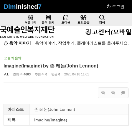
Dim
inished
7
로그인...
Sketchbook5, 스케치북5
커뮤니티
뮤직 위키
오디션
포인트샵
검색
음악 이야기
음악이야기, 작업후기, 플레이리스트를 올려주세요.
Sketchbook5, 스케치북5
오늘의 음악
Imagine(Imagine) by 존 레논(John Lennon)
A.I.
조회 수
4603
추천 수
0
댓글
0
2025.04.18 11:01
아티스트
존 레논(John Lennon)
제목
Imagine(Imagine)