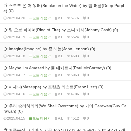
스모크 온 더 워터(Smoke on the Water) by 딥 퍼플(Deep Purpl
e) (0)
2025.04.20
오늘의 음악
A.I.
5776
0
링 오브 파이어(Ring of Fire) by 조니 캐시(Johnny Cash) (0)
2025.04.19
오늘의 음악
A.I.
5524
0
Imagine(Imagine) by 존 레논(John Lennon) (0)
2025.04.18
오늘의 음악
A.I.
4603
0
Maybe I'm Amazed by 폴 매카트니(Paul McCartney) (0)
2025.04.17
오늘의 음악
A.I.
5963
0
마제파(Mazeppa) by 프란츠 리스트(Franz Liszt) (0)
2025.04.16
오늘의 음악
A.I.
4786
0
우리 승리하리라(We Shall Overcome) by 가이 Carawan(Guy Ca
rawan) (0)
2025.04.15
오늘의 음악
A.I.
4512
0
애플뮤직 코리아 인기곡 Top 50 (2025년 16주차, 2025-04-15 생