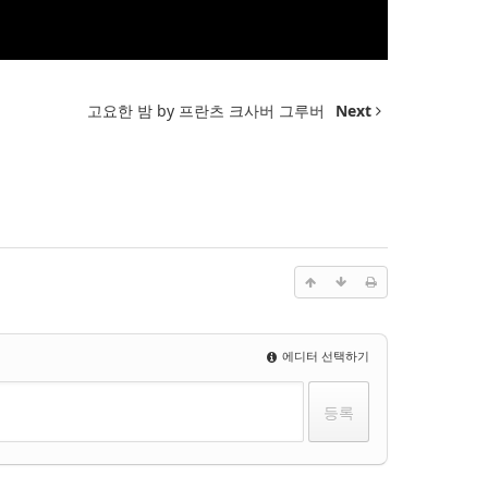
고요한 밤 by 프란츠 크사버 그루버
Next
에디터 선택하기