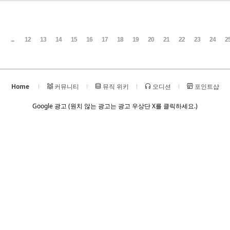
...
12
13
14
15
16
17
18
19
20
21
22
23
24
2
Home
커뮤니티
뮤직 위키
오디션
포인트샵
Google 광고 (원치 않는 광고는 광고 우상단 X를 클릭하세요.)