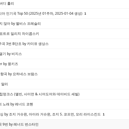
 버디 홀리
인기곡 Top 50 (2025년 01주차, 2025-01-04 생성)
1
지 않아 by 엘비스 프레슬리
 표트르 일리치 차이콥스키
곡 3번 B단조 by 카미유 생상스
열기 by 비지스
ever by 몽키즈
교향곡 by 요하네스 브람스
밥 말리
 칩멍크스 (앨빈, 사이먼 & 시어도어와 데이비드 세빌)
 노래 by 레너드 코헨
싱 by 조지 거슈윈, 아이라 거슈윈, 조지 S. 코프먼, 모리 라이스킨드
1
 9번 by 레너드 번스타인