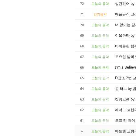
상관없어 by
72
오늘의 음악
애플뮤직 코리아 
71
인기음악
너 없이는 같
70
오늘의 음악
이올란타 by
69
오늘의 음악
바이올린 협주
68
오늘의 음악
토요일 밤의 
67
오늘의 음악
I'm a Beli
66
오늘의 음악
D장조 2번 
65
오늘의 음악
원 러브 by 
64
오늘의 음악
칩멍크송 by
63
오늘의 음악
레너드 코헨의
62
오늘의 음악
오프 티 아이 
61
오늘의 음악
베토벤 교향곡
»
오늘의 음악