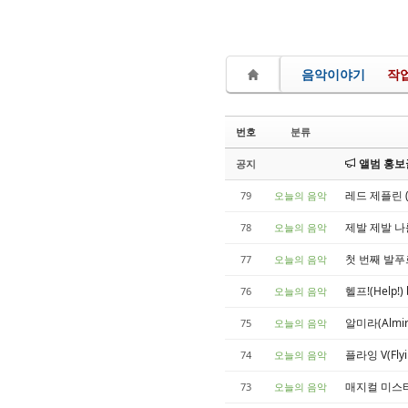
음악이야기
작
번호
분류
앨범 홍보글
공지
레드 제플린 (데
79
오늘의 음악
제발 제발 나를(P
78
오늘의 음악
첫 번째 발푸르기
77
오늘의 음악
헬프!(Help!)
76
오늘의 음악
알미라(Almir
75
오늘의 음악
플라잉 V(Flyi
74
오늘의 음악
매지컬 미스터리 
73
오늘의 음악