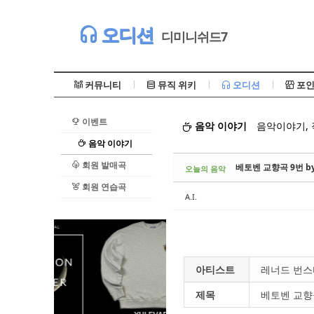
Sketchbook5, 스케치북5
오디션
디미니쉬드7
커뮤니티
뮤직 위키
오디션
포인
이벤트
음악 이야기
음악이야기,
Sketchbook5, 스케치북5
음악 이야기
회원 발매곡
베토벤 교향곡 9번 b
오늘의 음악
회원 연습곡
A.I.
아티스트
레너드 번
제목
베토벤 교향