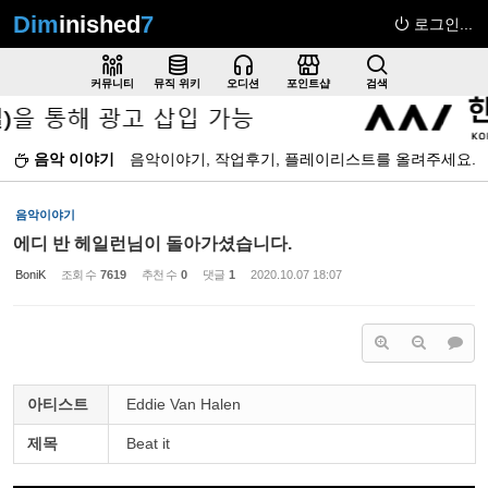
Dim
inished
7
로그인...
Sketchbook5, 스케치북5
커뮤니티
뮤직 위키
오디션
포인트샵
검색
음악 이야기
음악이야기, 작업후기, 플레이리스트를 올려주세요.
Sketchbook5, 스케치북5
음악이야기
에디 반 헤일런님이 돌아가셨습니다.
BoniK
조회 수
7619
추천 수
0
댓글
1
2020.10.07 18:07
아티스트
Eddie Van Halen
제목
Beat it