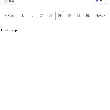
목록
쓰기
Prev
1
...
57
58
59
60
61
62
Next
Sponsorship