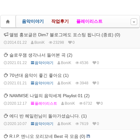
음악이야기
작업후기
플레이리스트
앨범 홍보글은 Dim7 블로그에도 포스팅 됩니다.(종료) (0)
2014.01.22
BoniK
23298
0
슬로우잼 생각나서 들어본 곡 (2)
2021.01.22
음악이야기
BoniK
4536
0
70년대 음악이 좋긴 좋아요 (1)
2021.01.21
음악이야기
BoniK
3948
0
NAMMSE 나얼의 음악세계 Playlist 01 (2)
2020.12.17
플레이리스트
BoniK
6732
0
에디 반 헤일런님이 돌아가셨습니다. (1)
2020.10.07
음악이야기
BoniK
7619
0
R.I.P. 엔니오 모리꼬네 Best 곡 모음 (0)