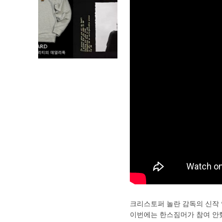
크리스토퍼 놀란 감독의 신작 영
이번에는 한스짐머가 참여 안했