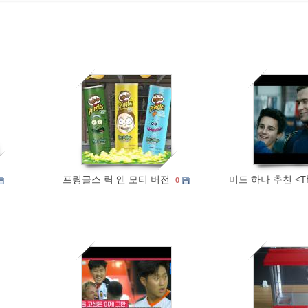
623
0
597
프링글스 릭 앤 모티 버전
미드 하나 추천 <Th
0
455
0
528