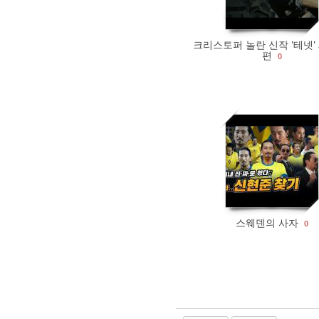
크리스토퍼 놀란 신작 '테넷'
편
0
358
0
스웨덴의 사자
0