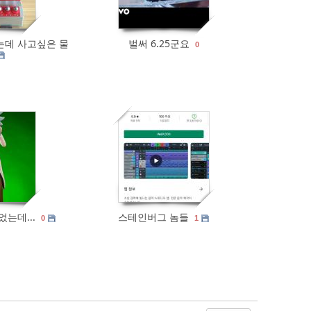
는데 사고싶은 물
벌써 6.25군요
0
0
878
0
는데...
스테인버그 놈들
0
1