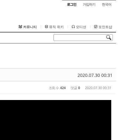
로그인
가입하기
한국어
커뮤니티
뮤직 위키
오디션
포인트샵
2020.07.30 00:31
조회 수
424
댓글
0
2020.07.30 00:31