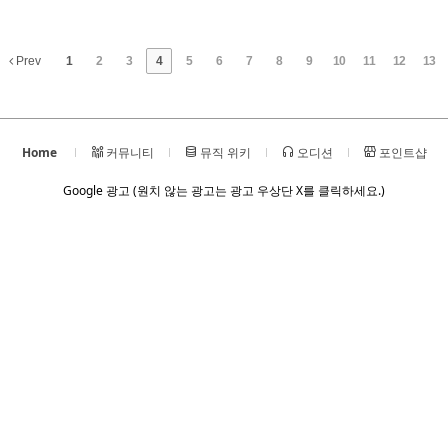
Prev
1
2
3
4
5
6
7
8
9
10
11
12
13
Home
커뮤니티
뮤직 위키
오디션
포인트샵
Google 광고 (원치 않는 광고는 광고 우상단 X를 클릭하세요.)