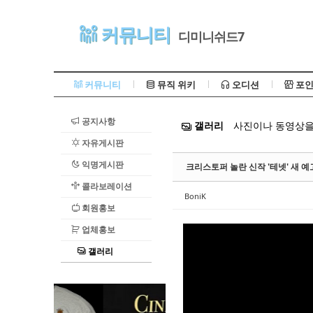
Sketchbook5, 스케치북5
커뮤니티
디미니쉬드7
커뮤니티
뮤직 위키
오디션
포인
공지사항
갤러리
사진이나 동영상을
Sketchbook5, 스케치북5
자유게시판
익명게시판
크리스토퍼 놀란 신작 '테넷' 새 
콜라보레이션
BoniK
회원홍보
업체홍보
갤러리