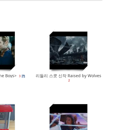
0
586
0
e Boys>
리들리 스콧 신작 Raised by Wolves
3
2
0
391
0