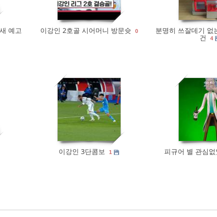
 새 예고
이강인 2호골 시어머니 방문슛
분명히 쓰잘데기 없
0
건
4
442
0
676
이강인 3단콤보
피규어 별 관심없었
1