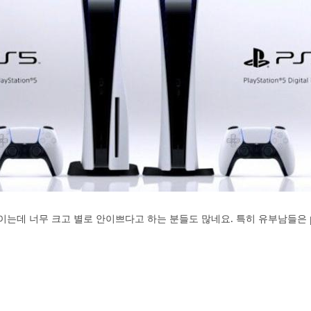
이는데 너무 크고 별로 안이쁘다고 하는 분들도 많네요. 특히 유부남들은