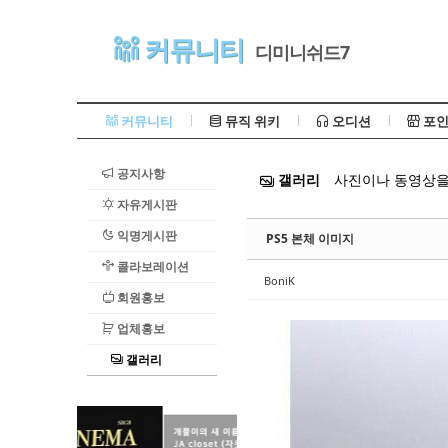
Sketchbook5, 스케치북5
커뮤니티
디미니쉬드7
커뮤니티
뮤직 위키
오디션
포인
공지사항
갤러리
사진이나 동영상을
Sketchbook5, 스케치북5
자유게시판
익명게시판
PS5 본체 이미지
콜라보레이션
BoniK
회원홍보
업체홍보
갤러리