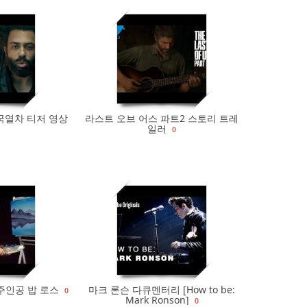
0
399
0
국열차 티저 영상
라스트 오브 어스 파트2 스토리 트레
일러
0
0
349
0
 주인공 밥 로스
마크 론슨 다큐멘터리 [How to be:
0
Mark Ronson]
0