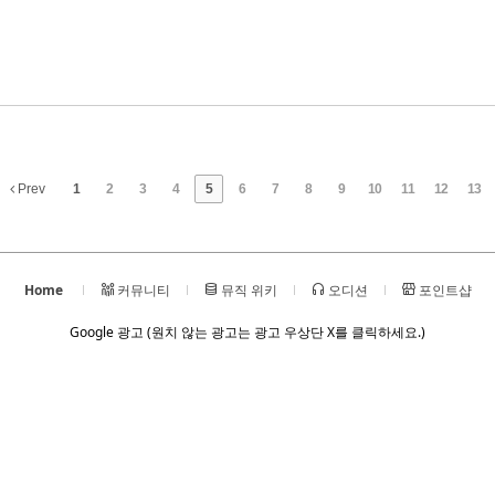
Prev
1
2
3
4
5
6
7
8
9
10
11
12
13
Home
커뮤니티
뮤직 위키
오디션
포인트샵
Google 광고 (원치 않는 광고는 광고 우상단 X를 클릭하세요.)