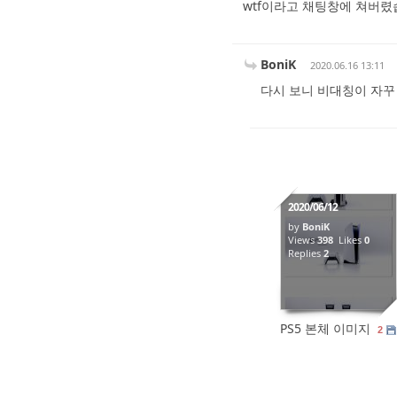
wtf이라고 채팅창에 쳐버렸
BoniK
2020.06.16 13:11
다시 보니 비대칭이 자꾸
2020/06/12
by
BoniK
Views
398
Likes
0
Replies
2
PS5 본체 이미지
2