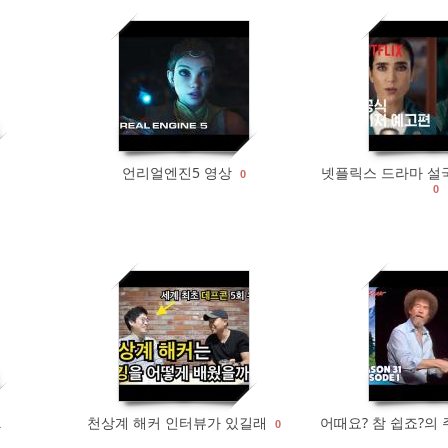
461
0
395
언리얼엔진5 영상
넷플릭스 드라마 설
0
0
384
0
1012
천상계 해커 인터뷰가 있길래
어때요? 참 쉽죠?의
1
0