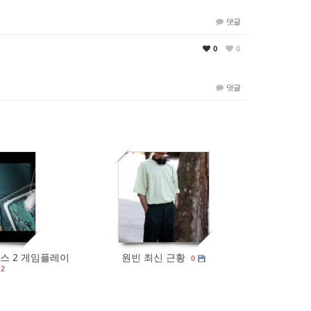
댓글
0
0
댓글
0
507
0
 어스 2 게임플레이
원빈 최신 근황
0
2