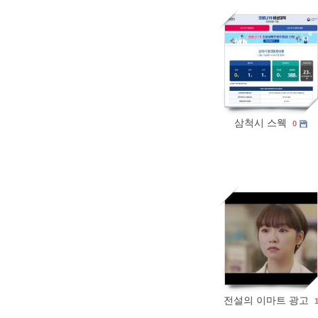
397
0
삼척시 스웩
0
490
0
전설의 이마트 광고