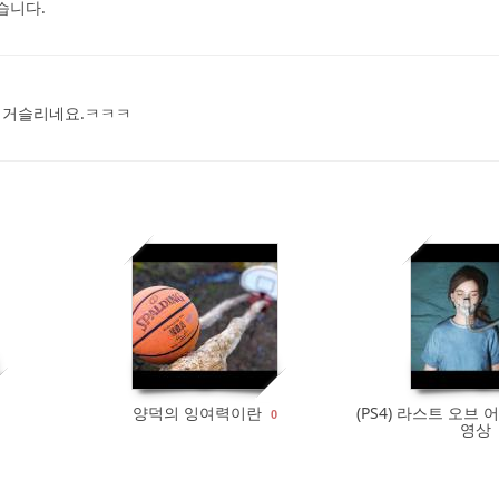
습니다.
 거슬리네요.ㅋㅋㅋ
582
0
403
양덕의 잉여력이란
(PS4) 라스트 오브
0
영상